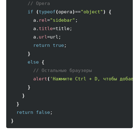
// Opera
if
(
typeof
(
opera
)
==
"object"
)
{
        a.
rel
=
"sidebar"
;

        a.
title
=title;

        a.
url
=url;

return
true
;

}
else
{
// Остальные браузеры
alert
(
'Нажмите Ctrl + D, чтобы добави
}
}
}
return
false
}