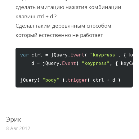
сделать имитацию нажатия комбинации
клавиш ctrl + d ?
Сделал таким деревянным способом,
который естественно не работает
var
 ctrl = jQuery.
Event
(
"keypress"
, 
{
 key
    d = jQuery.
Event
(
"keypress"
, 
{
 keyCod
jQuery
(
"body"
)
.
trigger
(
 ctrl + d 
)
Эрик
8 Авг 2012