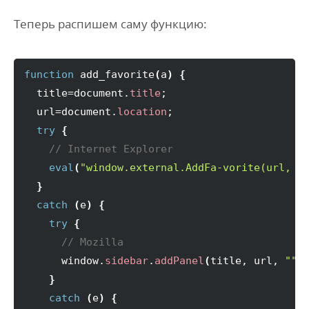
Теперь распишем саму функцию:
function
 add_favorite
(
a
)
{
  title=document.
title
;

  url=document.
location
;

try
{
// Internet Explorer
eval
(
"window.external.AddFa-vorite(url, t
}
catch
(
e
)
{
try
{
// Mozilla
      window.
sidebar
.
addPanel
(
title, url, 
""
)
;
}
catch
(
e
)
{