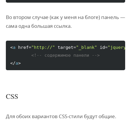
Во втором случае (как у меня на блоге) панель —
сама одна большая ссылка.
<
a
 href=
"http://"
 target=
"_blank"
 id=
"jquery_
<!-- содержимое панели -->
</
a
>
CSS
Для обоих вариантов CSS-стили будут общие.