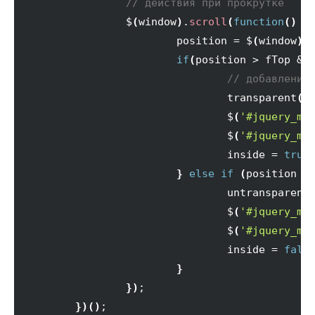
// действия при прокрутке
   		$
(
window
)
.
scroll
(
function
(
)
{
			position = $
(
window
)
.
if
(
position > fTop &&
// добавление
				transparent
(
)
;
				$
(
'#jquery_me
				$
(
'#jquery_me
				inside = 
true
;
}
else
if
(
position <
				untransparent
				$
(
'#jquery_me
				$
(
'#jquery_me
				inside = 
fals
}
}
)
;

}
)
(
)