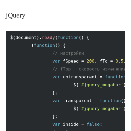
jQuery
$
(
document
)
.
ready
(
function
(
)
{
(
function
(
)
{
// настройки
var
 fSpeed = 
200
, fTo = 
0.5
, 
// fTop - скорость изменение 
var
 untransparent = 
function
(
			$
(
'#jquery_megabar'
)
.
}
;

var
 transparent = 
function
(
)
			$
(
'#jquery_megabar'
)
.
}
;

var
 inside = 
false
;
