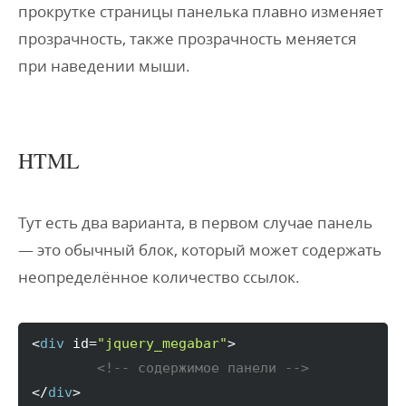
прокрутке страницы панелька плавно изменяет
прозрачность, также прозрачность меняется
при наведении мыши
.
HTML
Тут есть два варианта, в первом случае панель
— это обычный блок, который может содержать
неопределённое количество ссылок.
<
div
 id=
"jquery_megabar"
>

<!-- содержимое панели -->
</
div
>