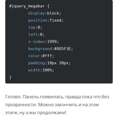
#jquery_megabar
{
display
:
block
;
position
:
fixed
;
top
:
0
;
left
:
0
;
z-index
:
1999
;
background
:
#AD5F3E
;
color
:
#fff
;
padding
:
10px 20px
;
width
:
100
%
;
}
Готово. Панель появилась, правда пока что без
прозрачности. Можно закончить и на этом
этапе, ну а мы продолжаем!