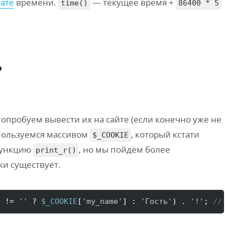
ате
времени.
— текущее время +
time()
86400 * 5
P
попробуем вывести их на сайте (если конечно уже не
оспользуемся массивом
, который кстати
$_COOKIE
функцию
, но мы пойдём более
print_r()
ки существует.
]
 != 
''
 ? 
$_COOKIE
[
'my_name'
]
 : 
'Гость'
)
 . 
'!'
; 
//