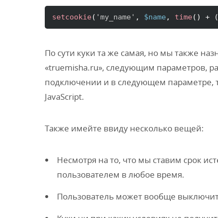
setcookie
(
'my_name'
, 
$name
, 
time
(
)
 + 
По сути куки та же самая, но мы также на
«truemisha.ru», следующим параметров, 
подключении и в следующем параметре,
JavaScript.
Также имейте ввиду несколько вещей:
Несмотря на то, что мы ставим срок ис
пользователем в любое время.
Пользователь может вообще выключить