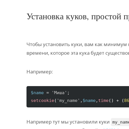
Установка куков, простой 
Чтобы установить куки, вам как минимум 
времени, которое эта кука будет существо
Например:
$name
 = 
'Миша'
setcookie
(
'my_name'
,
$name
,
time
(
)
 + 
(
8
Например тут мы установили куки
my_nam