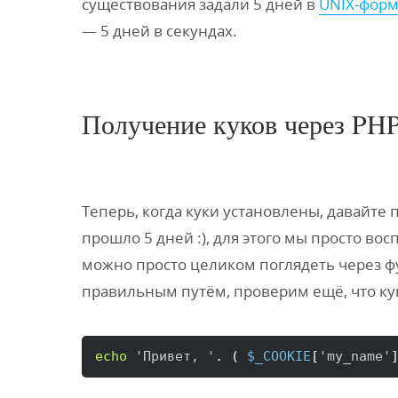
существования задали 5 дней в
UNIX-форм
— 5 дней в секундах.
Получение куков через PH
Теперь, когда куки установлены, давайте 
прошло 5 дней :), для этого мы просто в
можно просто целиком поглядеть через 
правильным путём, проверим ещё, что ку
echo
'Привет, '
. 
(
$_COOKIE
[
'my_name'