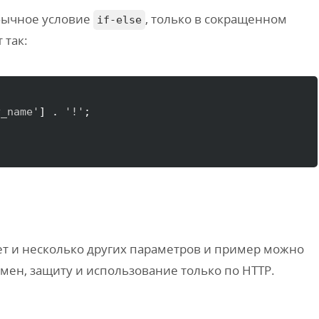
 обычное условие
, только в сокращенном
if-else
 так:
y_name'
]
 . 
'!'
т и несколько других параметров и пример можно
мен, защиту и использование только по HTTP.