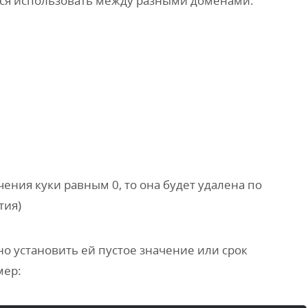
ится использовать между разными доменами.
ения куки равным 0, то она будет удалена по
тия)
о установить ей пустое значение или срок
мер: