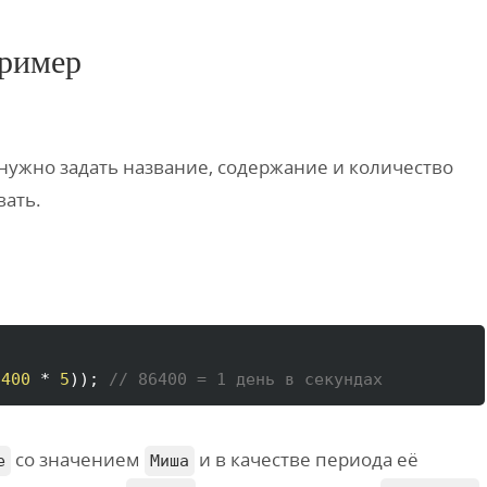
пример
нужно задать название, содержание и количество
вать.
6400
 * 
5
)
)
; 
// 86400 = 1 день в секундах
со значением
и в качестве периода её
e
Миша