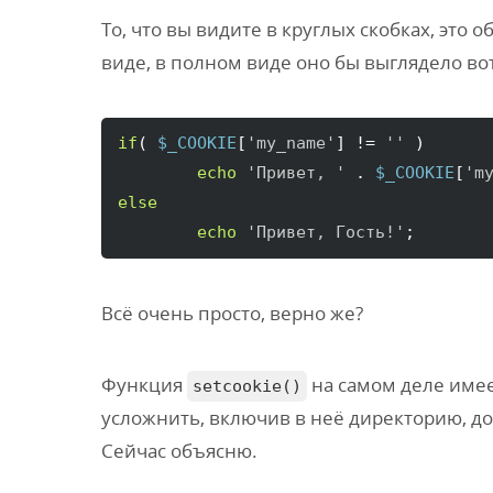
То, что вы видите в круглых скобках, это
виде, в полном виде оно бы выглядело вот
if
(
$_COOKIE
[
'my_name'
]
 != 
''
)
echo
'Привет, '
 . 
$_COOKIE
[
'm
else
echo
'Привет, Гость!'
;
Всё очень просто, верно же?
Функция
на самом деле имее
setcookie()
усложнить, включив в неё директорию, до
Сейчас объясню.