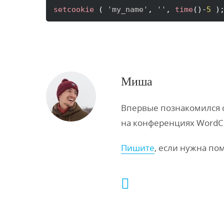
setcookie
(
'my_name'
, 
''
, 
time
(
)
-
5
)
Миша
Впервые познакомился с 
на конференциях WordC
Пишите
, если нужна по