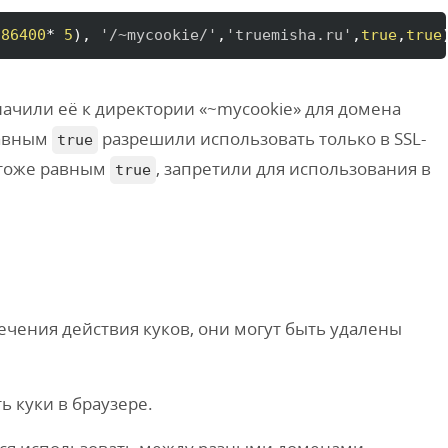
(
86400
* 
5
)
, 
'/~mycookie/'
,
'truemisha.ru'
,
true
,
true
значили её к директории «~mycookie» для домена
равным
разрешили использовать только в SSL-
true
 тоже равным
, запретили для использования в
true
течения действия куков, они могут быть удалены
 куки в браузере.