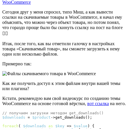
WooCommerce
Сегодня друг у меня спросил, типо Миш, а как вывести
ссылки на скачиваемые товары в WooCommerce, я начал ему
объяснять, что можно через объект товара, но потом понял,
что гораздо проще было бы скинуть ссылку на пост на блоге
💁‍♂️
Итак, после того, как вы отметили галочку в настройках
товара «Скачиваемый товар», вы сможете загрузить к нему
один или несколько файлов.
Примерно так:
Как же получить доступ к этим файлам внутри вашей темы
или плагина?
Кстати, рекомендую вам свой видеокурс по созданию темы
WooCommerce на основе готовой вёрстки,
вот ссылка
на него.
// получаем загрузки методом get_downloads()
$downloads
 = 
$product
->
get_downloads
(
)
;

foreach
(
$downloads
as
$key
 => 
$value
)
{