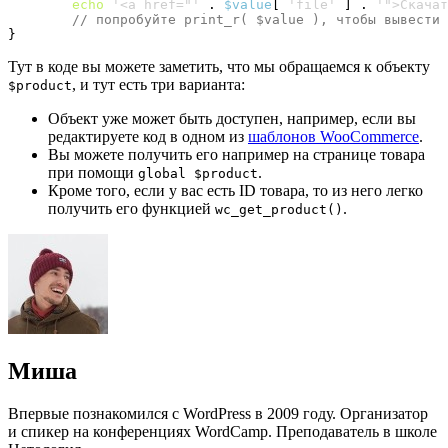
echo
'<a href="'
 . 
$value
[
'file'
]
 . 
'">Скачат
// попробуйте print_r( $value ), чтобы вывести 
}
Тут в коде вы можете заметить, что мы обращаемся к объекту
, и тут есть три варианта:
$product
Объект уже может быть доступен, например, если вы
редактируете код в одном из
шаблонов WooCommerce
.
Вы можете получить его например на странице товара
при помощи
.
global $product
Кроме того, если у вас есть ID товара, то из него легко
получить его функцией
.
wc_get_product()
Миша
Впервые познакомился с WordPress в 2009 году. Организатор
и спикер на конференциях WordCamp. Преподаватель в школе