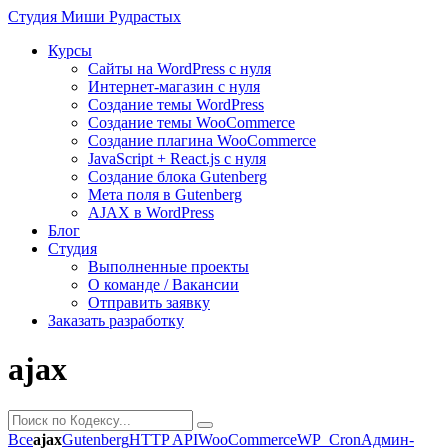
Студия
Миши Рудрастых
Курсы
Сайты на WordPress с нуля
Интернет-магазин с нуля
Создание темы WordPress
Создание темы WooCommerce
Создание плагина WooCommerce
JavaScript + React.js с нуля
Создание блока Gutenberg
Мета поля в Gutenberg
AJAX в WordPress
Блог
Студия
Выполненные проекты
О команде / Вакансии
Отправить заявку
Заказать разработку
ajax
Все
ajax
Gutenberg
HTTP API
WooCommerce
WP_Cron
Админ-