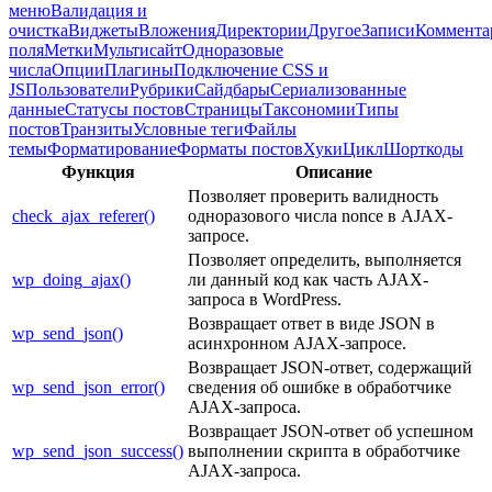
меню
Валидация и
очистка
Виджеты
Вложения
Директории
Другое
Записи
Коммента
поля
Метки
Мультисайт
Одноразовые
числа
Опции
Плагины
Подключение CSS и
JS
Пользователи
Рубрики
Сайдбары
Сериализованные
данные
Статусы постов
Страницы
Таксономии
Типы
постов
Транзиты
Условные теги
Файлы
темы
Форматирование
Форматы постов
Хуки
Цикл
Шорткоды
Функция
Описание
Позволяет проверить валидность
check_ajax_referer()
одноразового числа nonce в AJAX-
запросе.
Позволяет определить, выполняется
wp_doing_ajax()
ли данный код как часть AJAX-
запроса в WordPress.
Возвращает ответ в виде JSON в
wp_send_json()
асинхронном AJAX-запросе.
Возвращает JSON-ответ, содержащий
wp_send_json_error()
сведения об ошибке в обработчике
AJAX-запроса.
Возвращает JSON-ответ об успешном
wp_send_json_success()
выполнении скрипта в обработчике
AJAX-запроса.