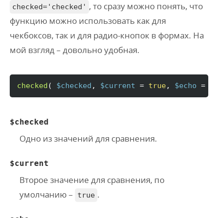
, то сразу можно понять, что
checked='checked'
функцию можно использовать как для
чекбоксов, так и для радио-кнопок в формах. На
мой взгляд – довольно удобная.
checked
(
$checked
, 
$current
 = 
true
, 
$echo
 = 
t
$checked
Одно из значений для сравнения.
$current
Второе значение для сравнения, по
умолчанию –
.
true