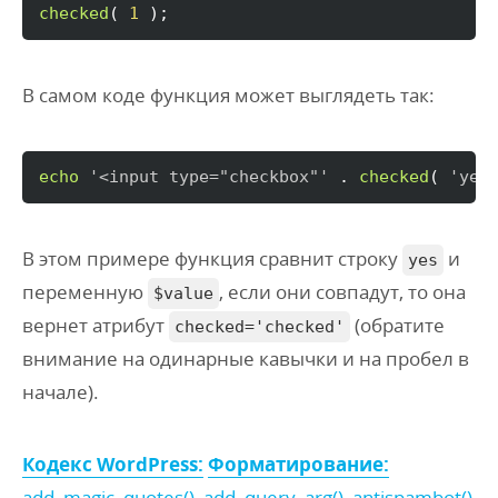
checked
(
1
)
;
В самом коде функция может выглядеть так:
echo
'<input type="checkbox"'
 . 
checked
(
'yes
В этом примере функция сравнит строку
и
yes
переменную
, если они совпадут, то она
$value
вернет атрибут
(обратите
checked='checked'
внимание на одинарные кавычки и на пробел в
начале).
Кодекс WordPress:
Форматирование:
add_magic_quotes()
,
add_query_arg()
,
antispambot()