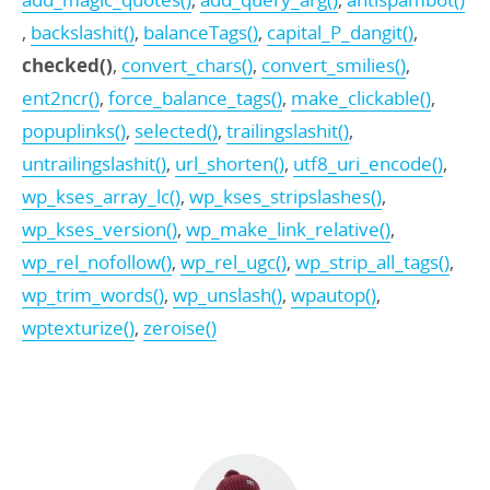
,
backslashit()
,
balanceTags()
,
capital_P_dangit()
,
checked()
,
convert_chars()
,
convert_smilies()
,
ent2ncr()
,
force_balance_tags()
,
make_clickable()
,
popuplinks()
,
selected()
,
trailingslashit()
,
untrailingslashit()
,
url_shorten()
,
utf8_uri_encode()
,
wp_kses_array_lc()
,
wp_kses_stripslashes()
,
wp_kses_version()
,
wp_make_link_relative()
,
wp_rel_nofollow()
,
wp_rel_ugc()
,
wp_strip_all_tags()
,
wp_trim_words()
,
wp_unslash()
,
wpautop()
,
wptexturize()
,
zeroise()