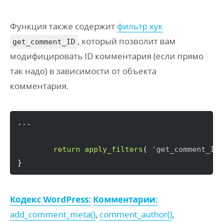
Функция также содержит
фильтр хук
, который позволит вам
get_comment_ID
модифицировать ID комментария (если прямо
так надо) в зависимости от объекта
комментария.
...

return
apply_filters
(
'get_comment_ID
}
Кодекс WordPress:
Комментарии:
add_comment_meta()
,
comment_author()
,