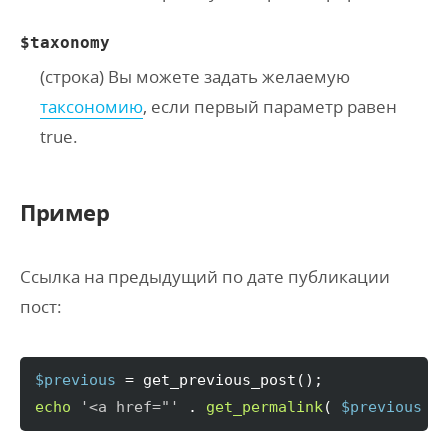
$taxonomy
(
строка
) Вы можете задать желаемую
таксономию
, если первый параметр равен
true.
Пример
Ссылка на предыдущий по дате публикации
пост:
$previous
 = get_previous_post
(
)
echo
'<a href="'
 . 
get_permalink
(
$previous
)