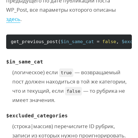
предыдущего по дате публикации
поста
WP_Post, все параметры которого описаны
здесь
.
get_previous_post
(
$in_same_cat
 = 
false
, 
$excl
$in_same_cat
(
логическое
) если
— возвращаемый
true
пост должен находиться в той же категории,
что и текущий, если
— то рубрика не
false
имеет значения.
$excluded_categories
(
строка
|
массив
) перечислите ID рубрик,
записи из которых нужно проигнорировать.