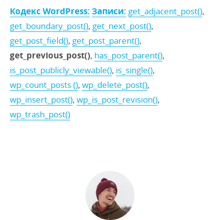
Кодекс WordPress:
Записи:
get_adjacent_post()
,
get_boundary_post()
,
get_next_post()
,
get_post_field()
,
get_post_parent()
,
get_previous_post()
,
has_post_parent()
,
is_post_publicly_viewable()
,
is_single()
,
wp_count_posts ()
,
wp_delete_post()
,
wp_insert_post()
,
wp_is_post_revision()
,
wp_trash_post()