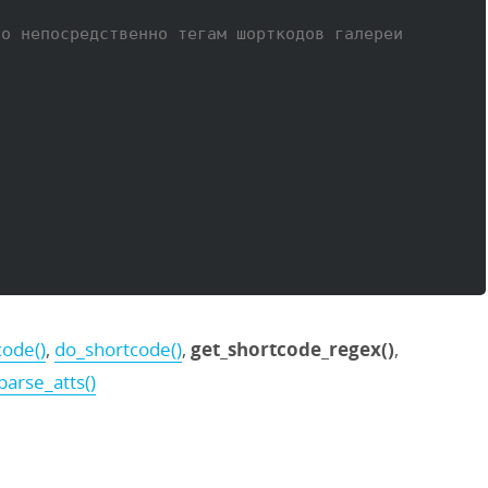
по непосредственно тегам шорткодов галереи
ode()
,
do_shortcode()
,
get_shortcode_regex()
,
arse_atts()