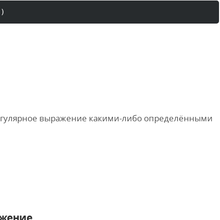
)
регулярное выражение какими-либо определёнными
ажение