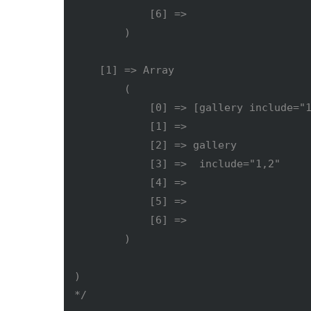
            [6] => 

        )

    [1] => Array

        (

            [0] => [gallery include="1
            [1] => 

            [2] => gallery

            [3] =>  include="1,2"

            [4] => 

            [5] => 

            [6] => 

        )

)

*/