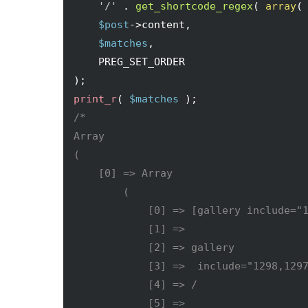
'/'
 . 
get_shortcode_regex
(
array
(
$post
->
content
, 

$matches
, 

)
print_r
(
$matches
)
/*

Array

(

    [0] => Array

        (

            [0] => [gallery include="1
            [1] => 

            [2] => gallery

            [3] =>  include="1298,1297
            [4] => /

            [5] => 
