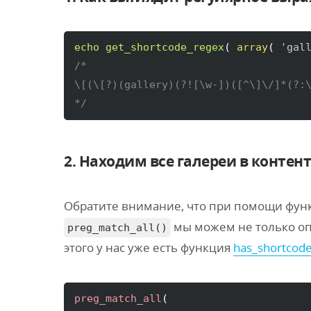
echo
get_shortcode_regex
(
array
(
'gal
/*

\[(\[?)(gallery)(?![\w-])([^\]\/]*(?:\
*/
2. Находим все галереи в контен
Обратите внимание, что при помощи фун
мы можем не только оп
preg_match_all()
этого у нас уже есть функция
has_shortcode
preg_match_all
(