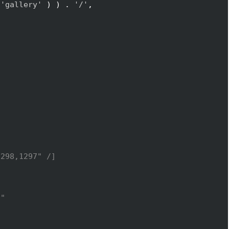
'gallery'
)
)
 . 
'/'
, 

298,1297" /]

" 
