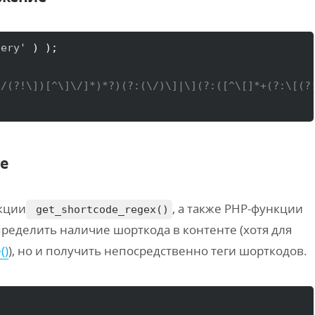
lery'
)
)
/(?!\])[^\]\/]*)*?)(?:(\/)\]|\](?:([^\[]*+(?:\[(?!
те
кции
, а также PHP-функции
get_shortcode_regex()
ределить наличие шорткода в контенте (хотя для
()
), но и получить непосредственно теги шорткодов.