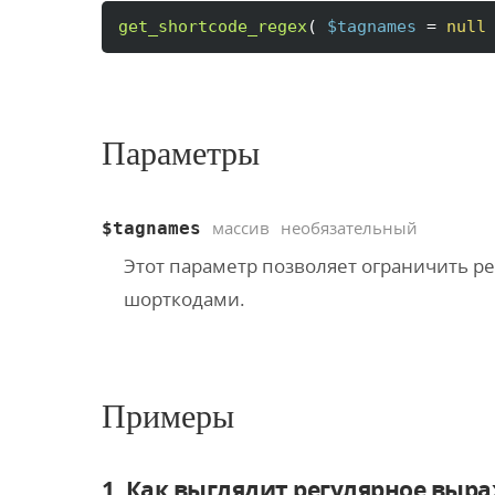
get_shortcode_regex
(
$tagnames
 = 
null
Параметры
массив
необязательный
$tagnames
Этот параметр позволяет ограничить 
шорткодами.
Примеры
1. Как выглядит регулярное выр