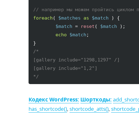
// например мы можем пройтись циклом 
foreach
(
$matches
as
$match
)
{
$match
 = 
reset
(
$match
)
;

echo
$match
}
/*

[gallery include="1298,1297" /]

[gallery include="1,2"]

*/
Кодекс WordPress:
Шорткоды:
add_shortc
has_shortcode()
,
shortcode_atts()
,
shortcode_p