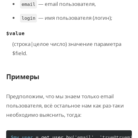
— email пользователя,
email
— имя пользователя (логин);
login
$value
(
строка
|
целое число
) значение параметра
$field.
Примеры
Предположим, что мы знаем только email
пользователя, всё остальное нам как раз-таки
необходимо выяснить, тогда:
$my_user
 = get_user_by
(
'email'
, 
'true@truemis