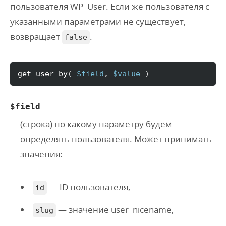
пользователя WP_User. Если же пользователя с
указанными параметрами не существует
,
возвращает
.
false
get_user_by
(
$field
, 
$value
)
$field
(
строка
) по какому параметру будем
определять пользователя. Может принимать
значения:
— ID пользователя,
id
— значение user_nicename,
slug