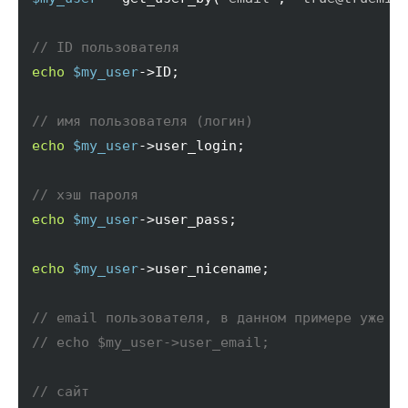
// ID пользователя
echo
$my_user
->
ID
;

// имя пользователя (логин)
echo
$my_user
->
user_login
;

// хэш пароля
echo
$my_user
->
user_pass
;

echo
$my_user
->
user_nicename
;

// email пользователя, в данном примере уже и
// echo $my_user->user_email;
// сайт