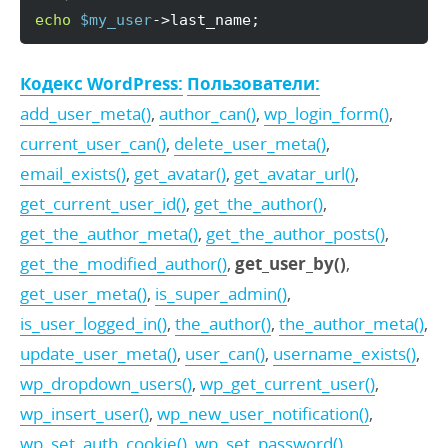
echo
$my_user
->
last_name
;
Кодекс WordPress:
Пользователи:
add_user_meta()
,
author_can()
,
wp_login_form()
,
current_user_can()
,
delete_user_meta()
,
email_exists()
,
get_avatar()
,
get_avatar_url()
,
get_current_user_id()
,
get_the_author()
,
get_the_author_meta()
,
get_the_author_posts()
,
get_the_modified_author()
,
get_user_by()
,
get_user_meta()
,
is_super_admin()
,
is_user_logged_in()
,
the_author()
,
the_author_meta()
,
update_user_meta()
,
user_can()
,
username_exists()
,
wp_dropdown_users()
,
wp_get_current_user()
,
wp_insert_user()
,
wp_new_user_notification()
,
wp_set_auth_cookie()
,
wp_set_password()
,