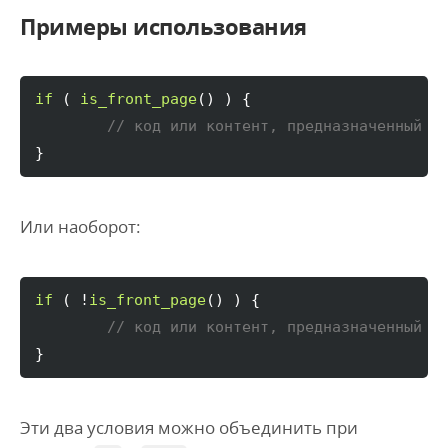
Примеры использования
if
(
is_front_page
(
)
)
{
// код или контент, предназначенный д
}
Или наоборот:
if
(
 !
is_front_page
(
)
)
{
// код или контент, предназначенный д
}
Эти два условия можно объединить при