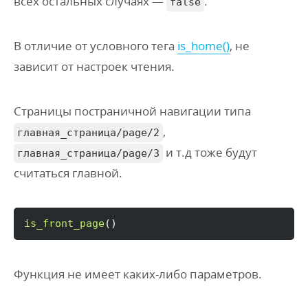
всех остальных случаях —
.
false
В отличие от условного тега
is_home()
, не
зависит от
настроек чтения.
Страницы постраничной навигации типа
,
главная_страница/page/2
и т.д тоже будут
главная_страница/page/3
считаться главной.
is_front_page
(
)
Функция не имеет каких-либо параметров.