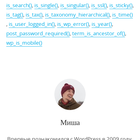
is_search()
,
is_single()
,
is_singular()
,
is_ssl()
,
is_sticky()
,
is_tag()
,
is_tax()
,
is_taxonomy_hierarchical()
,
is_time()
,
is_user_logged_in()
,
is_wp_error()
,
is_year()
,
post_password_required()
,
term_is_ancestor_of()
,
wp_is_mobile()
Миша
Впервые познакомился с WordPress в 2009 году.