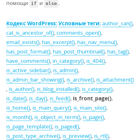
помощи
и
.
if
else
Кодекс WordPress:
Условные теги:
author_can()
,
cat_is_ancestor_of()
,
comments_open()
,
email_exists()
,
has_excerpt()
,
has_nav_menu()
,
has_post_format()
,
has_post_thumbnail()
,
has_tag()
,
have_comments()
,
in_category()
,
is_404()
,
is_active_sidebar()
,
is_admin()
,
is_admin_bar_showing()
,
is_archive()
,
is_attachment()
,
is_author()
,
is_blog_installed()
,
is_category()
,
is_date()
,
is_day()
,
is_feed()
,
is_front_page()
,
is_home()
,
is_main_query()
,
is_main_site()
,
is_month()
,
is_object_in_term()
,
is_page()
,
is_page_template()
,
is_paged()
,
is_post_type_archive()
,
is_preview()
,
is_rtl()
,