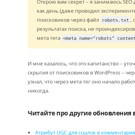
Открою вам секрет – я занимаюсь SEO д
как день (даже проводил эксперименты
поисковиков через файл
,
robots.txt
результатах поиска, не проиндексиро
мета тега
<meta name="robots" conten
И мне казалось, что это капитанство – уто
скрытия от поисковиков в WordPress – че
узнал, что через мета тег оно начало рабо
никогда.
Читайте про другие обновления в
Атрибут UGC для ссылок в комментари