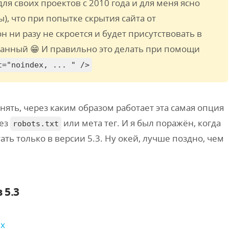
ля своих проектов с 2010 года и для меня ясно
), что при попытке скрытия сайта от
 он ни разу не скроется и будет присутствовать в
ванный 😁 И правильно это делать при помощи
t="noindex, ... " />
чнять, через каким образом работает эта самая опция
рез
или мета тег. И я был поражён, когда
robots.txt
тать только в версии 5.3. Ну окей, лучше поздно, чем
 5.3
ях