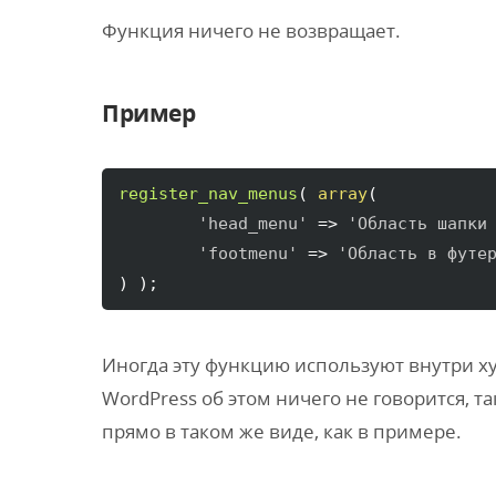
Функция ничего не возвращает.
Пример
register_nav_menus
(
array
(
'head_menu'
 => 
'Область шапки
'footmenu'
 => 
'Область в футе
)
)
;
Иногда эту функцию используют внутри х
WordPress об этом ничего не говорится, т
прямо в таком же виде, как в примере.