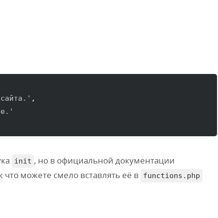
 сайта.'
,

ре.'
ука
, но в официальной документации
init
ак что можете смело вставлять её в
functions.php