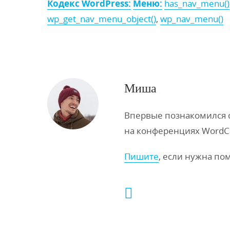
Кодекс WordPress:
Меню:
has_nav_menu()
wp_get_nav_menu_object()
,
wp_nav_menu()
Миша
Впервые познакомился с 
на конференциях WordC
Пишите
, если нужна по