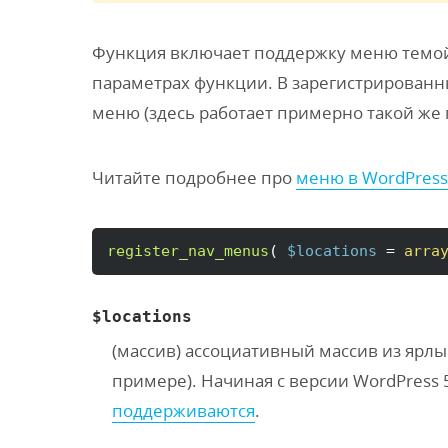
Функция включает поддержку меню темой 
параметрах функции. В зарегистрированн
меню (здесь работает примерно такой же 
Читайте подробнее про
меню в WordPress
register_nav_menus
(
$locations
 = 
arra
$locations
(
массив
) ассоциативный массив из ярлы
примере). Начиная с версии WordPress 
поддерживаются
.