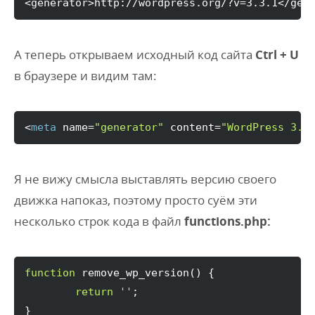
<generator>http://wordpress.org/?v=3.3.1</gen
А теперь открываем исходный код сайта
Ctrl + U
в браузере и видим там:
<
meta
 name=
"generator"
 content=
"WordPress 3.3
Я не вижу смысла выставлять версию своего
движка напоказ, поэтому просто суём эти
несколько строк кода в файл
functions.php:
function
 remove_wp_version
(
)
{
return
''
}