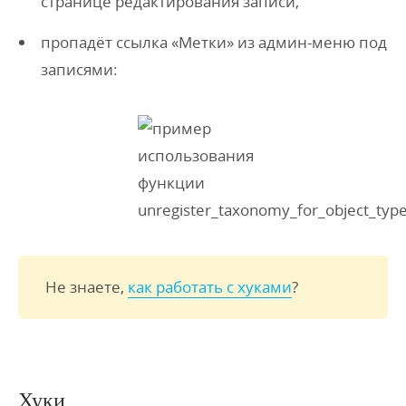
странице редактирования записи,
пропадёт ссылка «Метки» из админ-меню под
записями:
Не знаете,
как работать с хуками
?
Хуки