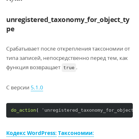
unregistered_taxonomy_for_object_ty
pe
Срабатывает после открепления таксономии от
типа записей, непосредственно перед тем, как
функция возвращает
.
true
С версии
5.1.0
do_action
(
'unregistered_taxonomy_for_object_
Кодекс WordPress:
Таксономии: