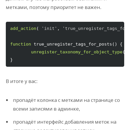
метками, поэтому приоритет не важен.
add_action
(
'init'
, 
'true_unregister_tags_for
function
 true_unregister_tags_for_posts
(
)
{
unregister_taxonomy_for_object_type
(
}
В итоге у вас:
пропадёт колонка с метками на странице со
всеми записями в админке,
пропадёт интерфейс добавления меток на