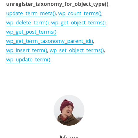
unregister_taxonomy_for_object_type()
,
update_term_meta()
,
wp_count_terms()
,
wp_delete_term()
,
wp_get_object_terms()
,
wp_get_post_terms()
,
wp_get_term_taxonomy_parent_id()
,
wp_insert_term()
,
wp_set_object_terms()
,
wp_update_term()
Миша