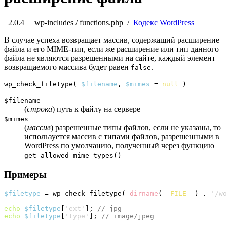
2.0.4
wp-includes
/ functions.php
/
Кодекс WordPress
В случае успеха возвращает массив, содержащий расширение
файла и его MIME-тип, если же расширение или тип данного
файла не являются разрешенными на сайте, каждый элемент
возвращаемого массива будет
равен
.
false
wp_check_filetype
(
$filename
, 
$mimes
 = 
null
)
$filename
(
строка
) путь к файлу на сервере
$mimes
(
массив
) разрешенные типы файлов, если не указаны, то
используется массив с типами файлов, разрешенными в
WordPress по умолчанию, полученный через функцию
get_allowed_mime_types()
Примеры
$filetype
 = wp_check_filetype
(
dirname
(
__FILE__
)
 . 
'/wo
echo
$filetype
[
'ext'
]
; 
// jpg
echo
$filetype
[
'type'
]
; 
// image/jpeg