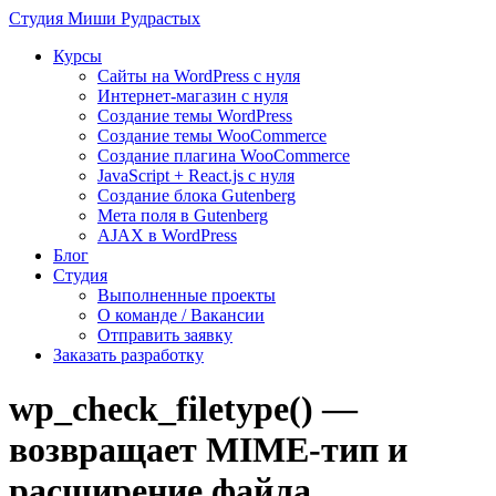
Студия
Миши Рудрастых
Курсы
Сайты на WordPress с нуля
Интернет-магазин с нуля
Создание темы WordPress
Создание темы WooCommerce
Создание плагина WooCommerce
JavaScript + React.js с нуля
Создание блока Gutenberg
Мета поля в Gutenberg
AJAX в WordPress
Блог
Студия
Выполненные проекты
О команде / Вакансии
Отправить заявку
Заказать разработку
wp_check_filetype() —
возвращает MIME-тип и
расширение файла