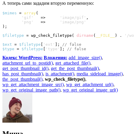
А теперь сами зададим вторую переменную:
$mimes
 = 
array
(
'gif'
	=>	
'image/gif'
,

'png'
	=>	
'image/png'
)
;

$filetype
 = wp_check_filetype
(
dirname
(
__FILE__
)
 . 
'/wo
$ext
 = 
$filetype
[
'ext'
]
; 
// false
$type
 = 
$filetype
[
'type'
]
; 
// false
Кодекс WordPress:
Вложения:
add_image_size()
,
attachment_url_to_postid()
,
get_attached_file()
,
get_post_thumbnail_id()
,
get_the_post_thumbnail()
,
has_post_thumbnail()
,
is_attachment()
,
media_sideload_image()
,
the_post_thumbnail()
,
wp_check_filetype()
,
wp_get_attachment_image_src()
,
wp_get_attachment_url()
,
wp_get_original_image_path()
,
wp_get_original_image_url()
Миша