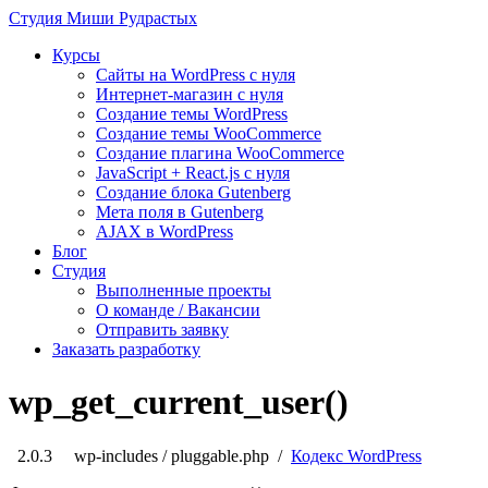
Студия
Миши Рудрастых
Курсы
Сайты на WordPress с нуля
Интернет-магазин с нуля
Создание темы WordPress
Создание темы WooCommerce
Создание плагина WooCommerce
JavaScript + React.js с нуля
Создание блока Gutenberg
Мета поля в Gutenberg
AJAX в WordPress
Блог
Студия
Выполненные проекты
О команде / Вакансии
Отправить заявку
Заказать разработку
wp_get_current_user()
2.0.3
wp-includes / pluggable.php /
Кодекс WordPress