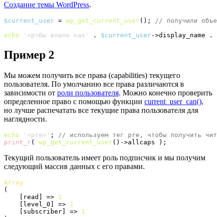
Создание темы WordPress
.
$current_user
 = 
wp_get_current_user
(
)
; 
// получили объе
echo
'<p>Вы вошли как'
 . 
$current_user
->
display_name
 . 
Пример 2
Мы можем получить все права (capabilities) текущего
пользователя. По умолчанию все права различаются в
зависимости от
роли пользователя
. Можно конечно проверить
определенное право с помощью функции
current_user_can()
,
но лучше распечатать все текущие права пользователя для
наглядности.
echo
'<pre>'
; 
// используем тег pre, чтобы получить чит
print_r
(
wp_get_current_user
(
)
->
allcaps
)
;
Текущий пользователь имеет роль подписчик и мы получим
следующий массив данных с его правами.
Array
(
[
read
]
 => 
1
[
level_0
]
 => 
1
[
subscriber
]
 => 
1