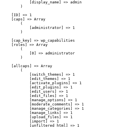
            [display_name] => admin

        )

    [ID] => 1

    [caps] => Array

        (

            [administrator] => 1

        )

    [cap_key] => wp_capabilities

    [roles] => Array

        (

            [0] => administrator

        )

    [allcaps] => Array

        (

            [switch_themes] => 1

            [edit_themes] => 1

            [activate_plugins] => 1

            [edit_plugins] => 1

            [edit_users] => 1

            [edit_files] => 1

            [manage_options] => 1

            [moderate_comments] => 1

            [manage_categories] => 1

            [manage_links] => 1

            [upload_files] => 1

            [import] => 1

            [unfiltered_html] => 1
