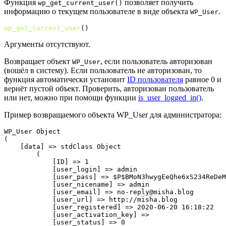
Функция
позволяет получить
wp_get_current_user()
информацию о текущем пользователе в виде объекта
.
WP_User
wp_get_current_user
(
)
Аргументы отсутствуют.
Возвращает объект
, если пользователь авторизован
WP_User
(вошёл в систему). Если пользователь не авторизован, то
функция автоматически установит
ID пользователя
равное 0 и
вернёт пустой объект. Проверить, авторизован пользователь
или нет, можно при помощи функции
is_user_logged_in()
.
Пример возвращаемого объекта WP_User для администратора:
WP_User Object

(

    [data] => stdClass Object

        (

            [ID] => 1

            [user_login] => admin

            [user_pass] => $P$BMoN3hwygEeQhe6xS234ReDeM
            [user_nicename] => admin

            [user_email] => no-reply@misha.blog

            [user_url] => http://misha.blog

            [user_registered] => 2020-06-20 16:18:22

            [user_activation_key] => 

            [user_status] => 0
