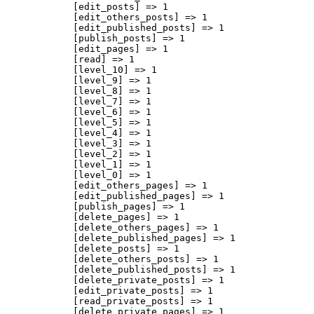
            [edit_posts] => 1

            [edit_others_posts] => 1

            [edit_published_posts] => 1

            [publish_posts] => 1

            [edit_pages] => 1

            [read] => 1

            [level_10] => 1

            [level_9] => 1

            [level_8] => 1

            [level_7] => 1

            [level_6] => 1

            [level_5] => 1

            [level_4] => 1

            [level_3] => 1

            [level_2] => 1

            [level_1] => 1

            [level_0] => 1

            [edit_others_pages] => 1

            [edit_published_pages] => 1

            [publish_pages] => 1

            [delete_pages] => 1

            [delete_others_pages] => 1

            [delete_published_pages] => 1

            [delete_posts] => 1

            [delete_others_posts] => 1

            [delete_published_posts] => 1

            [delete_private_posts] => 1

            [edit_private_posts] => 1

            [read_private_posts] => 1

            [delete_private_pages] => 1
