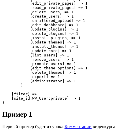
            [edit_private_pages] => 1

            [read_private_pages] => 1

            [delete_users] => 1

            [create_users] => 1

            [unfiltered_upload] => 1

            [edit_dashboard] => 1

            [update_plugins] => 1

            [delete_plugins] => 1

            [install_plugins] => 1

            [update_themes] => 1

            [install_themes] => 1

            [update_core] => 1

            [list_users] => 1

            [remove_users] => 1

            [promote_users] => 1

            [edit_theme_options] => 1

            [delete_themes] => 1

            [export] => 1

            [administrator] => 1

        )

    [filter] => 

    [site_id:WP_User:private] => 1

)
Пример 1
Первый пример будет из урока
Комментарии
видеокурса