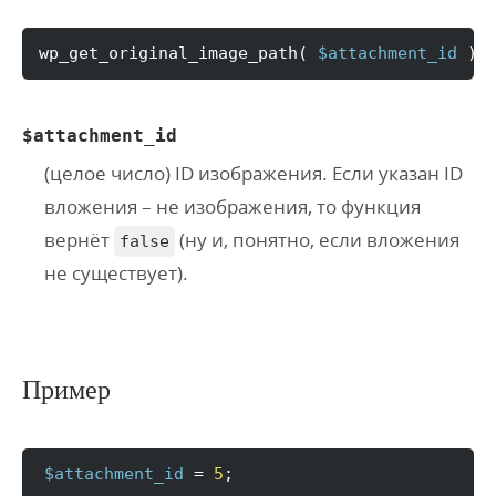
wp_get_original_image_path
(
$attachment_id
)
$attachment_id
(целое число) ID изображения. Если указан ID
вложения – не изображения, то функция
вернёт
(ну и, понятно, если вложения
false
не существует).
Пример
$attachment_id
 = 
5