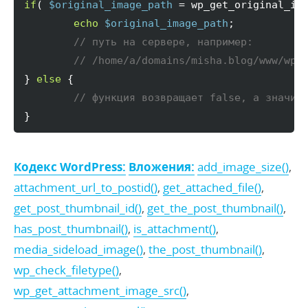
if
(
$original_image_path
 = wp_get_original_im
echo
$original_image_path
;

// путь на сервере, например:
// /home/a/domains/misha.blog/www/wp-
}
else
{
// функция возвращает false, а значит
}
Кодекс WordPress:
Вложения:
add_image_size()
,
attachment_url_to_postid()
,
get_attached_file()
,
get_post_thumbnail_id()
,
get_the_post_thumbnail()
,
has_post_thumbnail()
,
is_attachment()
,
media_sideload_image()
,
the_post_thumbnail()
,
wp_check_filetype()
,
wp_get_attachment_image_src()
,