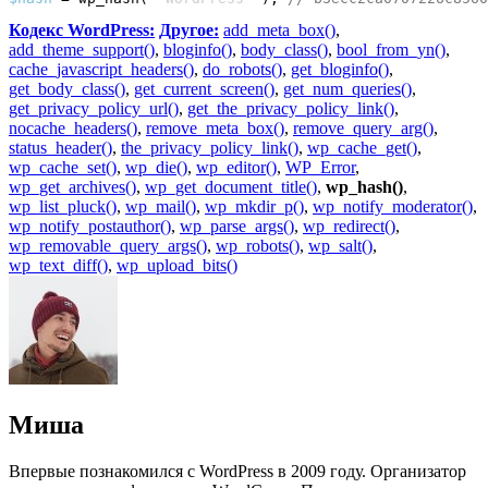
Кодекс WordPress:
Другое:
add_meta_box()
,
add_theme_support()
,
bloginfo()
,
body_class()
,
bool_from_yn()
,
cache_javascript_headers()
,
do_robots()
,
get_bloginfo()
,
get_body_class()
,
get_current_screen()
,
get_num_queries()
,
get_privacy_policy_url()
,
get_the_privacy_policy_link()
,
nocache_headers()
,
remove_meta_box()
,
remove_query_arg()
,
status_header()
,
the_privacy_policy_link()
,
wp_cache_get()
,
wp_cache_set()
,
wp_die()
,
wp_editor()
,
WP_Error
,
wp_get_archives()
,
wp_get_document_title()
,
wp_hash()
,
wp_list_pluck()
,
wp_mail()
,
wp_mkdir_p()
,
wp_notify_moderator()
,
wp_notify_postauthor()
,
wp_parse_args()
,
wp_redirect()
,
wp_removable_query_args()
,
wp_robots()
,
wp_salt()
,
wp_text_diff()
,
wp_upload_bits()
Миша
Впервые познакомился с WordPress в 2009 году. Организатор