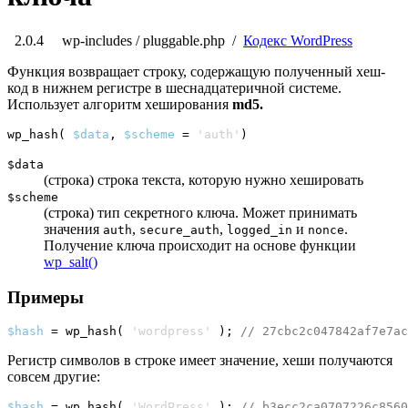
2.0.4
wp-includes
/ pluggable.php
/
Кодекс WordPress
Функция возвращает строку, содержащую полученный хеш-
код в нижнем регистре в шеснадцатеричной системе.
Использует
алгоритм хеширования
md5.
wp_hash
(
$data
, 
$scheme
 = 
'auth'
)
$data
(строка) строка текста, которую нужно хешировать
$scheme
(строка) тип секретного ключа. Может принимать
значения
,
,
и
.
auth
secure_auth
logged_in
nonce
Получение ключа происходит на основе функции
wp_salt()
Примеры
$hash
 = wp_hash
(
'wordpress'
)
; 
// 27cbc2c047842af7e7ac
Регистр символов в строке имеет значение, хеши получаются
совсем другие:
$hash
 = wp_hash
(
'WordPress'
)
; 
// b3ecc2ca0707226c8560