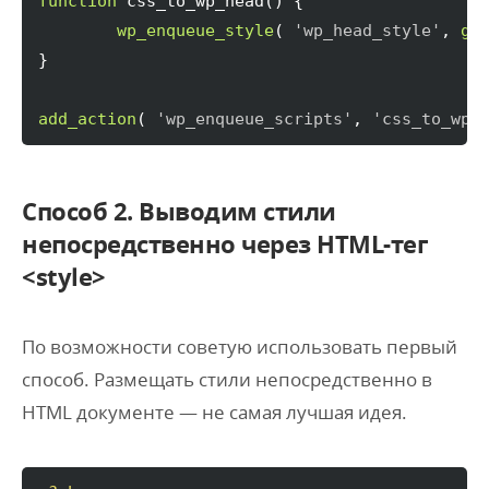
function
 css_to_wp_head
(
)
{
wp_enqueue_style
(
'wp_head_style'
, 
ge
}
add_action
(
'wp_enqueue_scripts'
, 
'css_to_wp_
Способ 2. Выводим стили
непосредственно через HTML-тег
<style>
По возможности советую использовать первый
способ. Размещать стили непосредственно в
HTML документе — не самая лучшая идея.