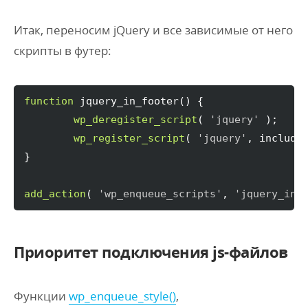
Итак, переносим jQuery и все зависимые от него
скрипты в футер:
function
 jquery_in_footer
(
)
{
wp_deregister_script
(
'jquery'
)
;

wp_register_script
(
'jquery'
, include
}
add_action
(
'wp_enqueue_scripts'
, 
'jquery_in_
Приоритет подключения js-файлов
Функции
wp_enqueue_style()
,