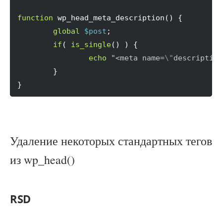
function
 wp_head_meta_description
(
)
{
global
$post
;

if
(
is_single
(
)
)
{
echo
"<meta name=
\"
descriptio
}
}
Удаление некоторых стандартных тегов
из wp_head()
RSD