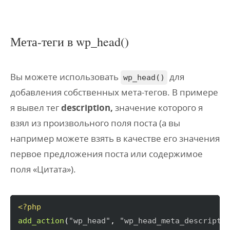
Мета-теги в wp_head()
Вы можете использовать
для
wp_head()
добавления собственных мета-тегов. В примере
я вывел тег
description,
значение которого я
взял из произвольного поля поста (а вы
например можете взять в качестве его значения
первое предложения поста или содержимое
поля «Цитата»).
<?php
add_action
(
"wp_head"
, 
"wp_head_meta_descripti