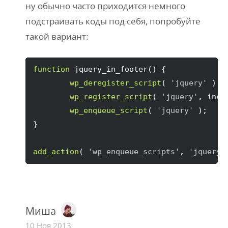
ну обычно часто приходится немного
подстраивать коды под себя, попробуйте
такой вариант:
function
 jquery_in_footer
(
)
{
wp_deregister_script
(
'jquery'
)
;

wp_register_script
(
'jquery'
, incl
wp_enqueue_script
(
'jquery'
)
}
add_action
(
'wp_enqueue_scripts'
, 
'jquery_
Миша
10 Ноя 2013