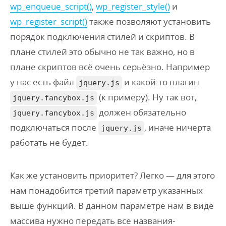
wp_enqueue_script()
,
wp_register_style()
и
wp_register_script()
также позволяют установить
порядок подключения стилей и скриптов. В
плане стилей это обычно не так важно, но в
плане скриптов всё очень серьёзно. Например
у нас есть файл
и какой-то плагин
jquery.js
(к примеру). Ну так вот,
jquery.fancybox.js
должен обязательно
jquery.fancybox.js
подключаться после
, иначе ничерта
jquery.js
работать не будет.
Как же установить приоритет? Легко — для этого
нам понадобится третий параметр указанных
выше функций. В данном параметре нам в виде
массива нужно передать все названия-