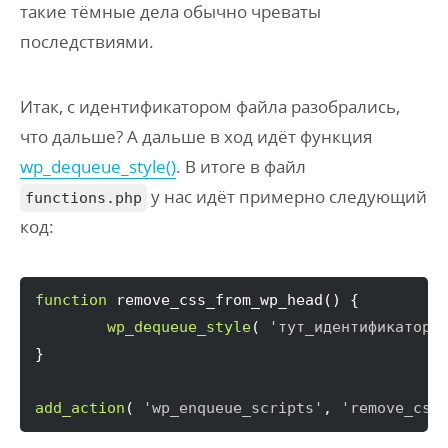
такие тёмные дела обычно чреваты
последствиями.
Итак, с идентификатором файла разобрались,
что дальше? А дальше в ход идёт функция
wp_dequeue_style()
. В итоге в файл
у нас идёт примерно следующий
functions.php
код:
function
 remove_css_from_wp_head
(
)
{
wp_dequeue_style
(
'тут_идентификатор_
}
add_action
(
'wp_enqueue_scripts'
, 
'remove_css