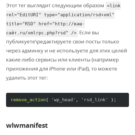
Этот тег выглядит следующим образом
<link
rel="EditURI" type="application/rsd+xml"
title="RSD" href="http://ваш-
Если вы
сайт.ru/xmlrpc.php?rsd" />
публикуете\редактируете свои посты только
через админку и не используете для этих целей
какие-либо сервисы или клиенты (например
приложения для iPhone или iPad), то можете
удалить этот тег:
remove_action
(
'wp_head'
, 
'rsd_link'
)
;
wlwmanifest