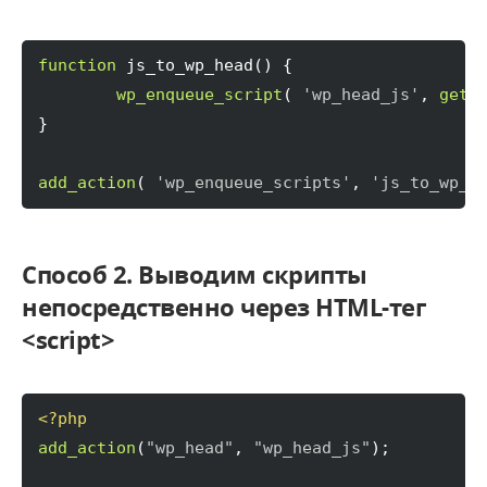
function
 js_to_wp_head
(
)
{
wp_enqueue_script
(
'wp_head_js'
, 
get_
}
add_action
(
'wp_enqueue_scripts'
, 
'js_to_wp_h
Способ 2. Выводим скрипты
непосредственно через HTML-тег
<script>
<?php
add_action
(
"wp_head"
, 
"wp_head_js"
)
;
