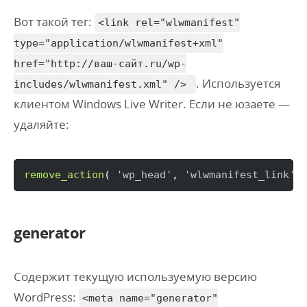
Вот такой тег:
<link rel="wlwmanifest"
type="application/wlwmanifest+xml"
href="http://ваш-сайт.ru/wp-
. Используется
includes/wlwmanifest.xml" />
клиентом Windows Live Writer. Если не юзаете —
удаляйте:
remove_action
(
'wp_head'
, 
'wlwmanifest_link'
generator
Содержит текущую используемую версию
WordPress:
<meta name="generator"