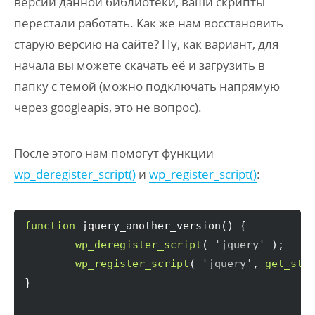
версии данной библиотеки, ваши скрипты
перестали работать. Как же нам восстановить
старую версию на сайте? Ну, как вариант, для
начала вы можете скачать её и загрузить в
папку с темой (можно подключать напрямую
через googleapis, это не вопрос).
После этого нам помогут функции
wp_deregister_script()
и
wp_register_script()
:
function
 jquery_another_version
(
)
{
wp_deregister_script
(
'jquery'
)
;

wp_register_script
(
'jquery'
, 
get_sty
}