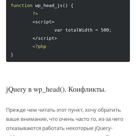
function
 wp_head_js
(
)
{
?>
	<script>

		var totalWidth = 500;

	</script>

<?php
}
jQuery в wp_head(). Конфликты.
Прежде чем читать этот пункт, хочу обратить
ваше внимание, что очень часто то, из-за чего
отказываются работать некоторые jQuery-