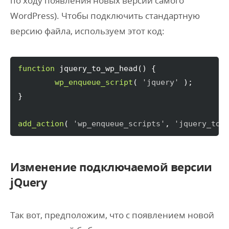
по ходу появления новых версий самого
WordPress). Чтобы подключить стандартную
версию файла, используем этот код:
function
 jquery_to_wp_head
(
)
{
wp_enqueue_script
(
'jquery'
)
}
add_action
(
'wp_enqueue_scripts'
, 
'jquery_to_
Изменение подключаемой версии
jQuery
Так вот, предположим, что с появлением новой