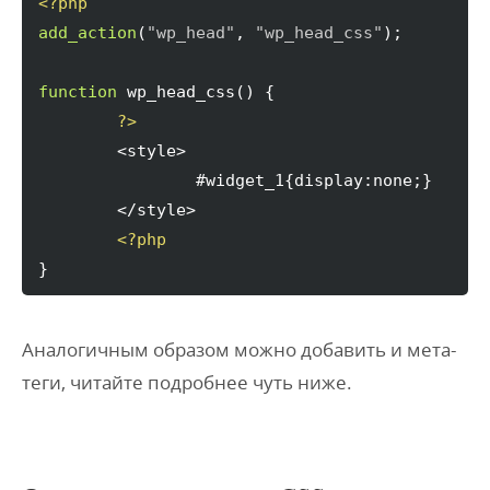
<?php
add_action
(
"wp_head"
, 
"wp_head_css"
)
;

function
 wp_head_css
(
)
{
?>
	<style>

		#widget_1{display:none;}

	</style>

<?php
}
Аналогичным образом можно добавить и мета-
теги, читайте подробнее чуть ниже.