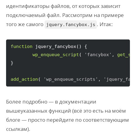
идентификаторы файлов, от которых зависит
подключаемый файл. Рассмотрим на примере
того же самого
. Итак:
jquery.fancybox.js
function
 jquery_fancybox
(
)
{
wp_enqueue_script
(
'fancybox'
, 
get_st
}
add_action
(
'wp_enqueue_scripts'
, 
'jquery_fan
Более подробно — в документации
вышеуказанных функций (всё это есть на моём
блоге — просто перейдите по соответствующим
ссылкам).