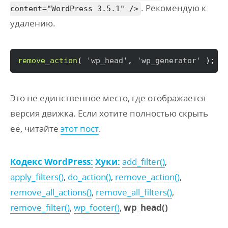
. Рекомендую к
content="WordPress 3.5.1" />
удалению.
remove_action
(
'wp_head'
, 
'wp_generator'
)
;
Это не единственное место, где отображается
версия движка. Если хотите полностью скрыть
её, читайте
этот пост
.
Кодекс WordPress:
Хуки:
add_filter()
,
apply_filters()
,
do_action()
,
remove_action()
,
remove_all_actions()
,
remove_all_filters()
,
remove_filter()
,
wp_footer()
,
wp_head()