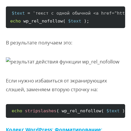
$text
 = 
'текст с одной обычной <a href="http:
echo
 wp_rel_nofollow
(
$text
)
;
В результате получаем это:
Если нужно избавиться от экранирующих
слэшей, заменяем вторую строчку на:
echo
stripslashes
(
 wp_rel_nofollow
(
$text
)
)
Кодекс WordPress:
Форматирование: