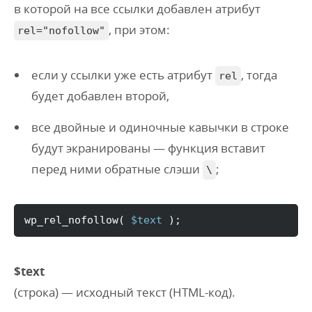
в которой на все ссылки добавлен атрибут
, при этом:
rel="nofollow"
если у ссылки уже есть атрибут
, тогда
rel
будет добавлен второй,
все двойные и одиночные кавычки в строке
будут экранированы — функция вставит
перед ними обратные слэши
;
\
wp_rel_nofollow
(
$text
)
;
$text
(строка) — исходный текст (HTML-код).