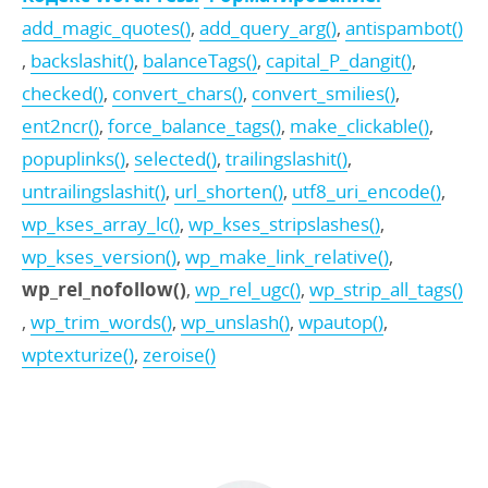
add_magic_quotes()
,
add_query_arg()
,
antispambot()
,
backslashit()
,
balanceTags()
,
capital_P_dangit()
,
checked()
,
convert_chars()
,
convert_smilies()
,
ent2ncr()
,
force_balance_tags()
,
make_clickable()
,
popuplinks()
,
selected()
,
trailingslashit()
,
untrailingslashit()
,
url_shorten()
,
utf8_uri_encode()
,
wp_kses_array_lc()
,
wp_kses_stripslashes()
,
wp_kses_version()
,
wp_make_link_relative()
,
wp_rel_nofollow()
,
wp_rel_ugc()
,
wp_strip_all_tags()
,
wp_trim_words()
,
wp_unslash()
,
wpautop()
,
wptexturize()
,
zeroise()