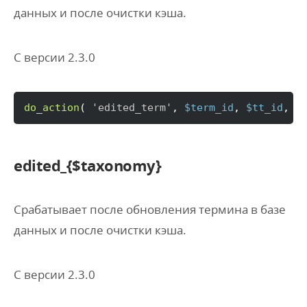
данных и после очистки кэша.
С версии 2.3.0
do_action
(
'edited_term'
, 
$term_id
, 
$tt_id
, 
$
edited_{$taxonomy}
Срабатывает после обновления термина в базе
данных и после очистки кэша.
С версии 2.3.0