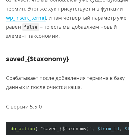
термин. Этот же хук присутствует и в функции
wp_insert_term()
, и там четвёртый параметр уже
равен
– то есть мы добавляем новый
false
элемент таксономии.
saved_{$taxonomy}
Срабатывает после добавления термина в базу
данных и после очистки кэша.
С версии 5.5.0
do_action
(
"saved_
{$taxonomy}
"
, 
$term_id
, 
$tt