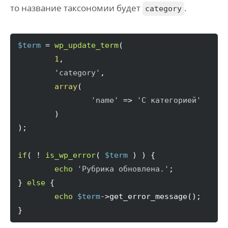
то название таксономии будет
.
category
$term
 = 
wp_update_term
(
1
,

'category'
,

array
(
'name'
 => 
'С категорией'
)
)
;

if
(
 ! 
is_wp_error
(
$term
)
)
{
echo
'Рубрика обновлена.'
}
else
{
echo
$term
->
get_error_message
(
)
}