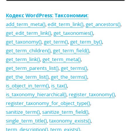
Кодекс WordPress:
Таксономии:
add_term_meta()
,
edit_term_link()
,
get_ancestors()
,
get_edit_term_link()
,
get_taxonomies()
,
get_taxonomy()
,
get_term()
,
get_term_by()
,
get_term_children()
,
get_term_field()
,
get_term_link()
,
get_term_meta()
,
get_term_parents_list()
,
get_terms()
,
get_the_term_list()
,
get_the_terms()
,
is_object_in_term()
,
is_tax()
,
is_taxonomy_hierarchical()
,
register_taxonomy()
,
register_taxonomy_for_object_type()
,
sanitize_term()
,
sanitize_term_field()
,
single_term_title()
,
taxonomy_exists()
,
term_description()
,
term_exists()
,