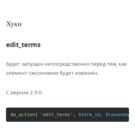
Хуки
edit_terms
Будет запущен непосредственно перед тем, как
элемент таксономии будет изменён.
С версии 2.9.0
do_action
(
'edit_terms'
, 
$term_id
, 
$taxonomy