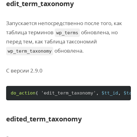
edit_term_taxonomy
Запускается непосредственно после того, как
таблица терминов
обновлена, но
wp_terms
перед тем, как таблица таксономий
обновлена.
wp_term_taxonomy
С версии 2.9.0
do_action
(
'edit_term_taxonomy'
, 
$tt_id
, 
$tax
edited_term_taxonomy