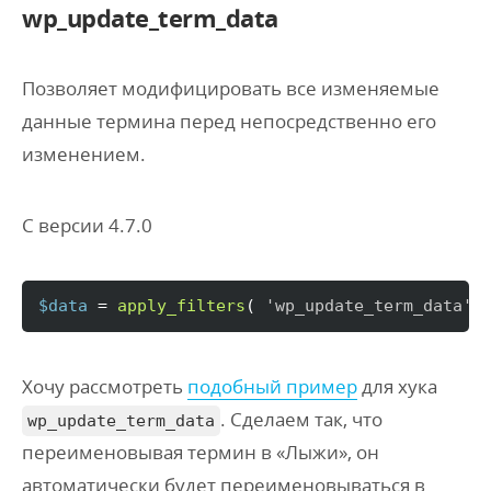
wp_update_term_data
Позволяет модифицировать все изменяемые
данные термина перед непосредственно его
изменением.
С версии 4.7.0
$data
 = 
apply_filters
(
'wp_update_term_data'
,
Хочу рассмотреть
подобный пример
для хука
. Сделаем так, что
wp_update_term_data
переименовывая термин в «Лыжи», он
автоматически будет переименовываться в