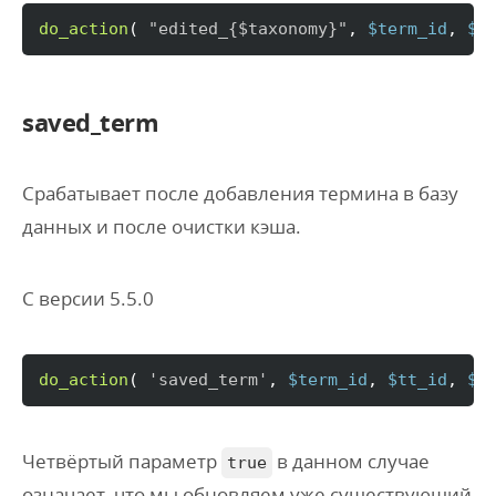
do_action
(
"edited_
{$taxonomy}
"
, 
$term_id
, 
$t
saved_term
Срабатывает после добавления термина в базу
данных и после очистки кэша.
С версии 5.5.0
do_action
(
'saved_term'
, 
$term_id
, 
$tt_id
, 
$t
Четвёртый параметр
в данном случае
true
означает, что мы обновляем уже существующий