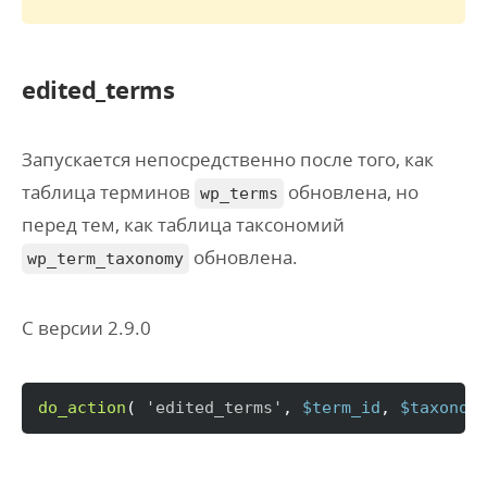
edited_terms
Запускается непосредственно после того, как
таблица терминов
обновлена, но
wp_terms
перед тем, как таблица таксономий
обновлена.
wp_term_taxonomy
С версии 2.9.0
do_action
(
'edited_terms'
, 
$term_id
, 
$taxonom