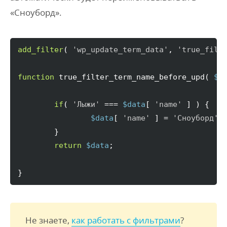
«Сноуборд».
add_filter
(
'wp_update_term_data'
, 
'true_filt
function
 true_filter_term_name_before_upd
(
$d
if
(
'Лыжи'
 === 
$data
[
'name'
]
)
{
$data
[
'name'
]
 = 
'Сноуборд'
;

}
return
$data
;

}
Не знаете,
как работать с фильтрами
?