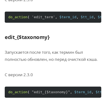
do_action
(
'edit_term'
, 
$term_id
, 
$tt_id
, 
$ta
edit_{$taxonomy}
Запускается после того, как термин был
полностью обновлен, но перед очисткой кэша.
С версии 2.3.0
do_action
(
"edit_
{$taxonomy}
"
, 
$term_id
, 
$tt_