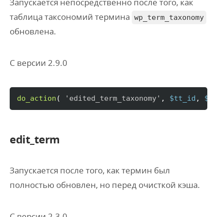
Запускается непосредственно после того, как
таблица таксономий термина
wp_term_taxonomy
обновлена.
С версии 2.9.0
do_action
(
'edited_term_taxonomy'
, 
$tt_id
, 
$t
edit_term
Запускается после того, как термин был
полностью обновлен, но перед очисткой кэша.
С версии 2.3.0