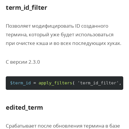
term_id_filter
Позволяет модифицировать ID созданного
термина, который уже будет использоваться
при очистке кэша и во всех последующих хуках.
С версии 2.3.0
$term_id
 = 
apply_filters
(
'term_id_filter'
, 
$
edited_term
Срабатывает после обновления термина в базе