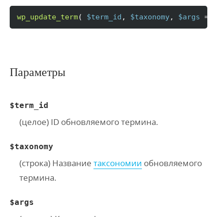
wp_update_term
(
$term_id
, 
$taxonomy
, 
$args
 = 
Параметры
$term_id
(целое) ID обновляемого термина.
$taxonomy
(строка) Название
таксономии
обновляемого
термина.
$args