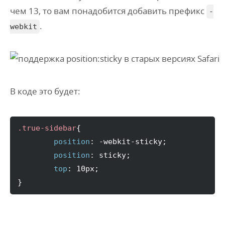
чем 13, то вам понадобится добавить префикс
-
.
webkit
В коде это будет:
.true-sidebar
{
position
:
 -webkit-sticky
;
position
:
 sticky
;
top
:
 10px
;
}