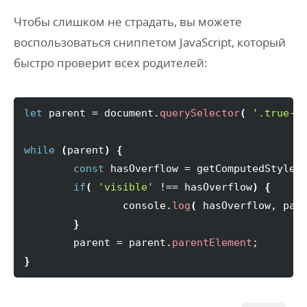
Чтобы слишком не страдать, вы можете
воспользоваться сниппетом JavaScript, который
быстро проверит всех родителей:
let
 parent = document.
querySelector
(
'.true-s
while
(
parent
)
{
const
 hasOverflow = getComputedStyle
(
if
(
'visible'
 !== hasOverflow
)
{
		console.
log
(
 hasOverflow, par
}
	parent = parent.
parentElement
}