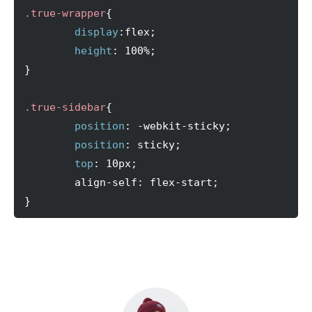
.true-wrapper
{
display
:
flex
;
height
:
100
%
;
}
.true-sidebar
{
position
:
 -webkit-sticky
;
position
:
 sticky
;
top
:
 10px
;
	align-self
:
 flex-start
;
}