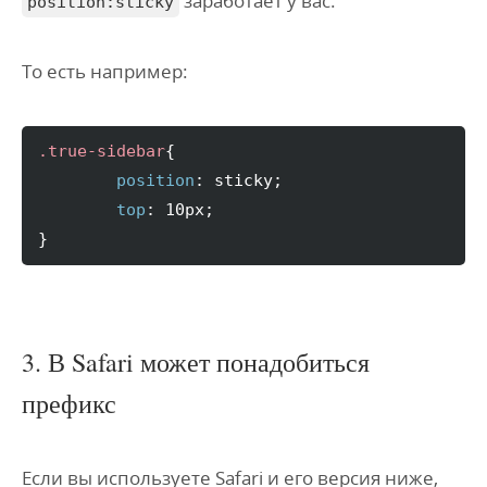
заработает у вас.
position:sticky
То есть например:
.true-sidebar
{
position
:
 sticky
;
top
:
 10px
;
}
3. В Safari может понадобиться
префикс
Если вы используете Safari и его версия ниже,