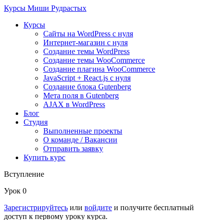
Курсы
Миши Рудрастых
Курсы
Сайты на WordPress с нуля
Интернет-магазин с нуля
Создание темы WordPress
Создание темы WooCommerce
Создание плагина WooCommerce
JavaScript + React.js с нуля
Создание блока Gutenberg
Мета поля в Gutenberg
AJAX в WordPress
Блог
Студия
Выполненные проекты
О команде / Вакансии
Отправить заявку
Купить курс
Вступление
Урок 0
Зарегистрируйтесь
или
войдите
и получите бесплатный
доступ к первому уроку курса.