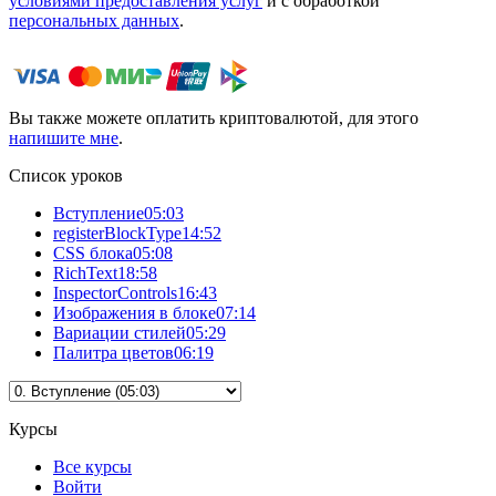
условиями предоставления услуг
и с обработкой
персональных данных
.
Вы также можете оплатить криптовалютой, для этого
напишите мне
.
Список уроков
Вступление
05:03
registerBlockType
14:52
CSS блока
05:08
RichText
18:58
InspectorControls
16:43
Изображения в блоке
07:14
Вариации стилей
05:29
Палитра цветов
06:19
Курсы
Все курсы
Войти