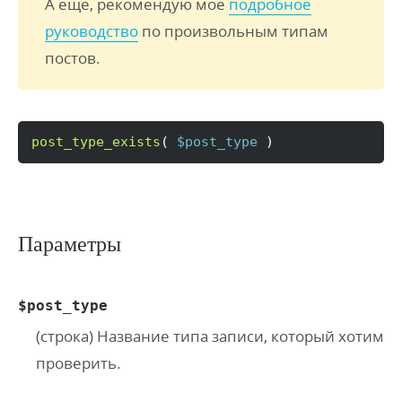
А ещё, рекомендую моё
подробное
руководство
по произвольным типам
постов.
post_type_exists
(
$post_type
)
Параметры
$post_type
(строка) Название типа записи, который хотим
проверить.