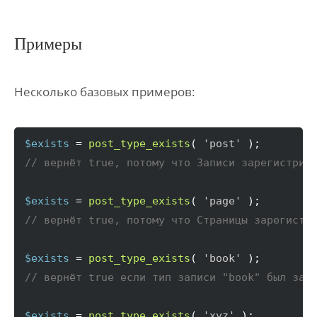
Примеры
Несколько базовых примеров:
$exists
 = 
post_type_exists
(
'post'
)
// вернёт true, потому что Записи зарегистрир
$exists
 = 
post_type_exists
(
'page'
)
// вернёт true, потому что Страницы зарегистр
$exists
 = 
post_type_exists
(
'book'
)
// вернёт true если тип записи "book" был зар
$exists
 = 
post_type_exists
(
'xyz'
)