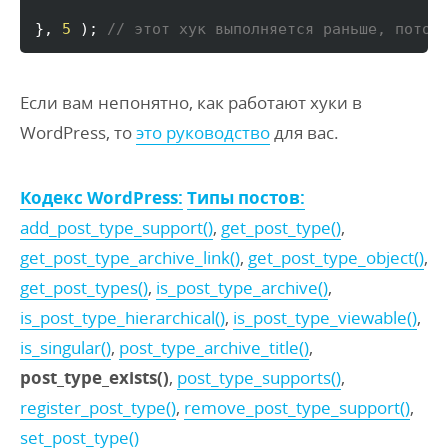
}
, 
5
)
; 
// этот хук выполняется раньше, потом
Если вам непонятно, как работают хуки в
WordPress, то
это руководство
для вас.
Кодекс WordPress:
Типы постов:
add_post_type_support()
,
get_post_type()
,
get_post_type_archive_link()
,
get_post_type_object()
,
get_post_types()
,
is_post_type_archive()
,
is_post_type_hierarchical()
,
is_post_type_viewable()
,
is_singular()
,
post_type_archive_title()
,
post_type_exists()
,
post_type_supports()
,
register_post_type()
,
remove_post_type_support()
,
set_post_type()