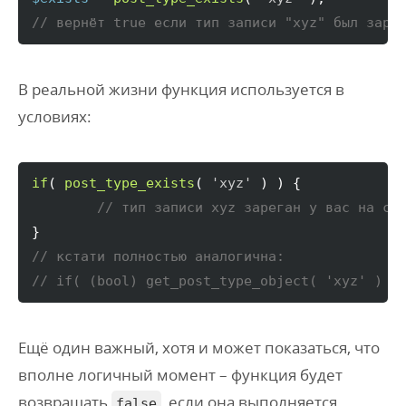
// вернёт true если тип записи "xyz" был заре
В реальной жизни функция используется в
условиях:
if
(
post_type_exists
(
'xyz'
)
)
{
// тип записи xyz зареган у вас на са
}
// кстати полностью аналогична:
// if( (bool) get_post_type_object( 'xyz' ) )
Ещё один важный, хотя и может показаться, что
вполне логичный момент – функция будет
возвращать
, если она выполняется
false