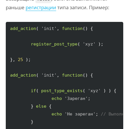
раньше
регистрации
типа записи. Пример:
add_action
(
'init'
, 
function
(
)
{
register_post_type
(
'xyz'
)
;

}
, 
25
)
;

add_action
(
'init'
, 
function
(
)
{
if
(
post_type_exists
(
'xyz'
)
)
{
echo
'Зареган'
;

}
else
{
echo
'Не зареган'
; 
// Выполни
}