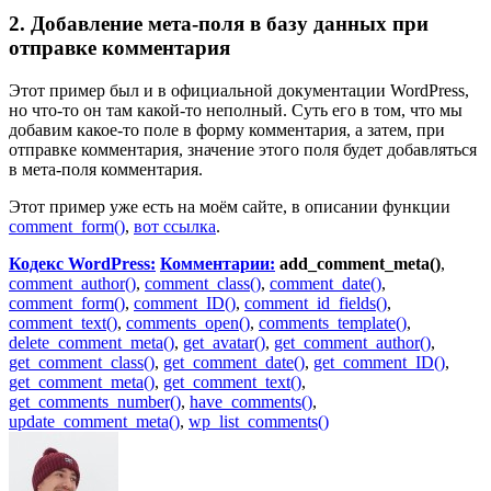
2. Добавление мета-поля в базу данных при
отправке комментария
Этот пример был и в официальной документации WordPress,
но что-то он там какой-то неполный. Суть его в том, что мы
добавим какое-то поле в форму комментария, а затем, при
отправке комментария, значение этого поля будет добавляться
в мета-поля комментария.
Этот пример уже есть на моём сайте, в описании функции
comment_form()
,
вот ссылка
.
Кодекс WordPress:
Комментарии:
add_comment_meta()
,
comment_author()
,
comment_class()
,
comment_date()
,
comment_form()
,
comment_ID()
,
comment_id_fields()
,
comment_text()
,
comments_open()
,
comments_template()
,
delete_comment_meta()
,
get_avatar()
,
get_comment_author()
,
get_comment_class()
,
get_comment_date()
,
get_comment_ID()
,
get_comment_meta()
,
get_comment_text()
,
get_comments_number()
,
have_comments()
,
update_comment_meta()
,
wp_list_comments()