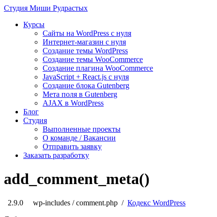
Студия
Миши Рудрастых
Курсы
Сайты на WordPress с нуля
Интернет-магазин с нуля
Создание темы WordPress
Создание темы WooCommerce
Создание плагина WooCommerce
JavaScript + React.js с нуля
Создание блока Gutenberg
Мета поля в Gutenberg
AJAX в WordPress
Блог
Студия
Выполненные проекты
О команде / Вакансии
Отправить заявку
Заказать разработку
add_comment_meta()
2.9.0
wp-includes / comment.php /
Кодекс WordPress