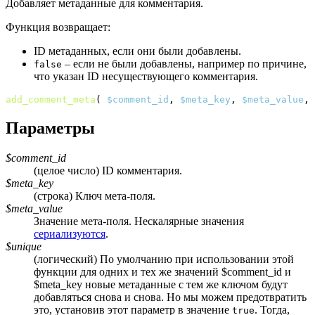
Добавляет метаданные для комментария.
Функция возвращает:
ID метаданных, если они были добавлены.
– если не были добавлены, например по причине,
false
что указан ID несуществующего комментария.
add_comment_meta
(
$comment_id
, 
$meta_key
, 
$meta_value
, 
Параметры
$comment_id
(целое число) ID комментария.
$meta_key
(строка) Ключ мета-поля.
$meta_value
Значение мета-поля. Нескалярные значения
сериализуются
.
$unique
(логический) По умолчанию при использовании этой
функции для одних и тех же значений $comment_id и
$meta_key новые метаданные с тем же ключом будут
добавляться снова и снова. Но мы можем предотвратить
это, установив этот параметр в значение
. Тогда,
true