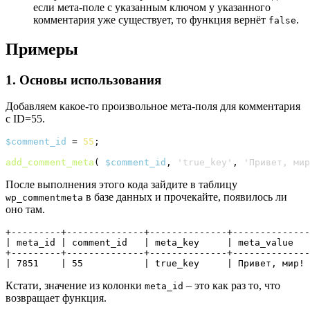
если мета-поле с указанным ключом у указанного
комментария уже существует, то функция вернёт
.
false
Примеры
1. Основы использования
Добавляем какое-то произвольное мета-поля для комментария
с ID=55.
$comment_id
 = 
55
;

add_comment_meta
(
$comment_id
, 
'true_key'
, 
'Привет, мир
После выполнения этого кода зайдите в таблицу
в базе данных и прочекайте, появилось ли
wp_commentmeta
оно там.
+
---------
+
--------------
+
--------------
+
--------------
+
---------
+
--------------
+
--------------
+
--------------
| 
7851
    | 
55
           | true_key     | Привет
,
 мир!
Кстати, значение из колонки
– это как раз то, что
meta_id
возвращает функция.