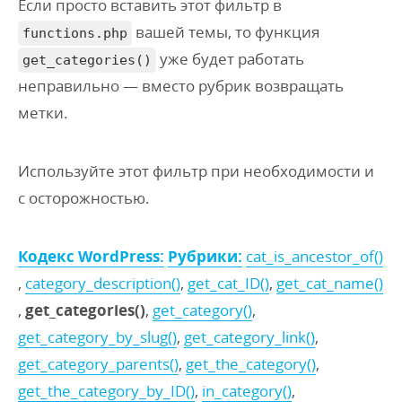
Если просто вставить этот фильтр в
вашей темы, то функция
functions.php
уже будет работать
get_categories()
неправильно — вместо рубрик возвращать
метки.
Используйте этот фильтр при необходимости и
с осторожностью.
Кодекс WordPress:
Рубрики:
cat_is_ancestor_of()
,
category_description()
,
get_cat_ID()
,
get_cat_name()
,
get_categories()
,
get_category()
,
get_category_by_slug()
,
get_category_link()
,
get_category_parents()
,
get_the_category()
,
get_the_category_by_ID()
,
in_category()
,