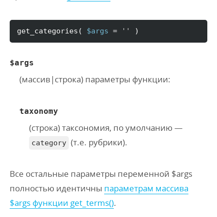
get_categories
(
$args
 = 
''
)
$args
(массив|строка) параметры функции:
taxonomy
(строка) таксономия, по умолчанию —
(т.е. рубрики).
category
Все остальные параметры переменной $args
полностью идентичны
параметрам массива
$args функции get_terms()
.