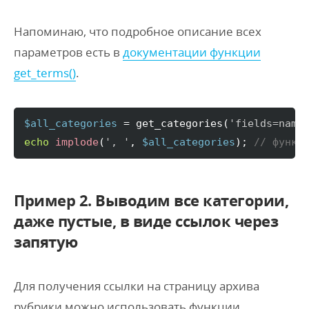
Напоминаю, что подробное описание всех
параметров есть в
документации функции
get_terms()
.
$all_categories
 = get_categories
(
'fields=name
echo
implode
(
', '
, 
$all_categories
)
; 
// функц
Пример 2. Выводим все категории,
даже пустые, в виде ссылок через
запятую
Для получения ссылки на страницу архива
рубрики можно использовать функции