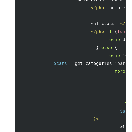
<?php
 the_bread
                           <h1 class="
<?ph
<?php
if
(
funct
echo
 dds
}
else
{
echo
'<d
$cats
 = get_categories
(
'paren
foreac
pr
pr
qu
wh
$sho
?>
                                      <li>