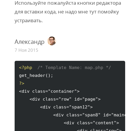
Используйте пожалуйста кнопки редактора
для вставки кода, не надо мне тут помойку
устраивать.
Александр
7 Ноя 2015
<?php
/* Template Name: map.php */
get_header
(
)
?>
<div class="container">

    <div class="row" id="page">            
        <div class="span12">               
             <div class="span8" id="maincol
                 <div class="content">    

                      <div class="row"> 
