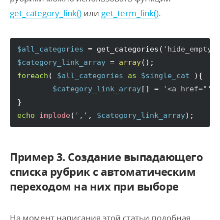
get_category_link()
или
get_term_link()
.
$all_categories
 = get_categories
(
'hide_empty=
$category_link_array
 = 
array
(
)
foreach
(
$all_categories
as
$single_cat
)
{
$category_link_array
[
]
 = 
'<a href="'
 
}
echo
implode
(
','
, 
$category_link_array
)
;
Пример 3. Создание выпадающего
списка рубрик с автоматическим
переходом на них при выборе
На момент написания этой статьи подобная