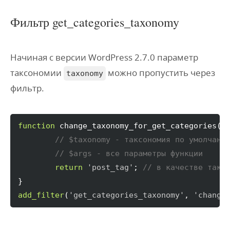
Фильтр get_categories_taxonomy
Начиная с версии WordPress 2.7.0 параметр
таксономии
можно пропустить через
taxonomy
фильтр.
function
 change_taxonomy_for_get_categories
(
$
// $taxonomy - таксономия по умолчани
// $args - все параметры функции
return
'post_tag'
; 
// в качестве такс
}
add_filter
(
'get_categories_taxonomy'
, 
'change