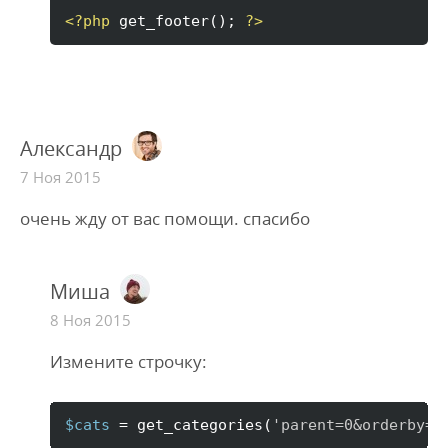
<?php
 get_footer
(
)
; 
?>
Александр
7 Ноя 2015
очень жду от вас помощи. спасибо
Миша
8 Ноя 2015
Измените строчку:
$cats
 = get_categories
(
'parent=0&orderby=n