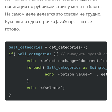
навигация по рубрикам стоит у меня на блоге.
На самом деле делается это совсем не трудно.
Буквально одна строчка JavaScript — и всё
готово.
$all_categories
 = get_categories
(
)
if
(
$all_categories
)
{
// выводить пустой спи
echo
'<select onchange="document.loca
foreach
(
$all_categories
as
$single_c
echo
'<option value="'
 . get_
}
echo
'</select>'
}