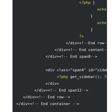
<?php
}
echo
'
}
echo
'
}
?>
                      </div><!--End row--> 
                 </div><!-- End content--> 
             </div><!-- End span8--> 

             <div class="span4" id="sidebar
<?php
 get_sidebar
(
)
; 
?>
             </div>  

        </div><!-- End span12-->  

   </div><!-- End row-->      

</div><!-- End container -->
