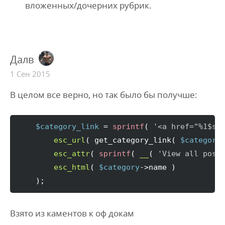
вложенных/дочерних рубрик.
Далв
1 Сен 2015
В целом все верно, но так было бы получше:
$category_link
 = 
sprintf
(
'<a href="%1$s"
esc_url
(
 get_category_link
(
$category
esc_attr
(
sprintf
(
__
(
'View all post
esc_html
(
$category
->
name
)
)
;
Взято из каментов к оф докам