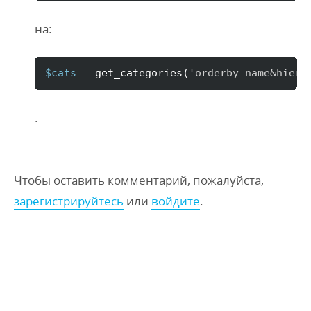
на:
$cats
 = get_categories
(
'orderby=name&hiera
.
Чтобы оставить комментарий, пожалуйста,
зарегистрируйтесь
или
войдите
.