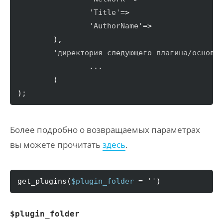
'Title'
=>

'AuthorName'
=>

)
,

'директория следующего плагина/основн
		...

)
)
;
Более подробно о возвращаемых параметрах
вы можете прочитать
здесь
.
get_plugins
(
$plugin_folder
 = 
''
)
$plugin_folder