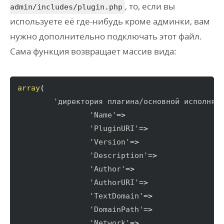
, то
, если вы
admin/includes/plugin.php
используете её где-нибудь кроме админки, вам
нужно дополнительно подключать этот файл.
Сама функция возвращает массив вида:
array
(
'директория плагина/основной исполняе
'Name'
=>

'PluginURI'
=>

'Version'
=>

'Description'
=>

'Author'
=>

'AuthorURI'
=>

'TextDomain'
=>

'DomainPath'
=>

'Network'
=>
