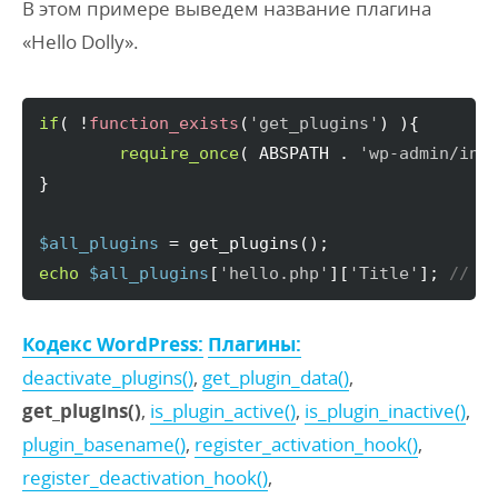
В этом примере выведем название плагина
«Hello Dolly».
if
(
 !
function_exists
(
'get_plugins'
)
)
{
require_once
(
 ABSPATH . 
'wp-admin/inc
}
$all_plugins
 = get_plugins
(
)
echo
$all_plugins
[
'hello.php'
]
[
'Title'
]
; 
// H
Кодекс WordPress:
Плагины:
deactivate_plugins()
,
get_plugin_data()
,
get_plugins()
,
is_plugin_active()
,
is_plugin_inactive()
,
plugin_basename()
,
register_activation_hook()
,
register_deactivation_hook()
,