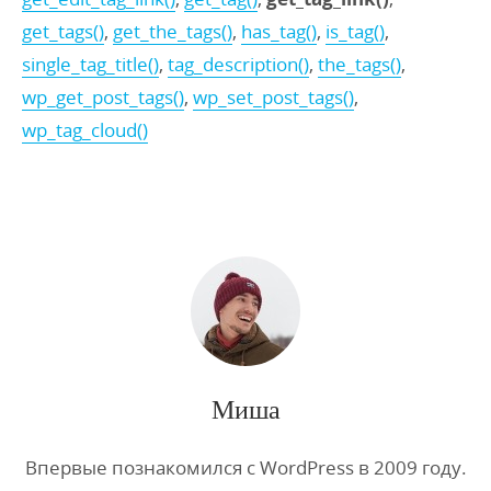
get_tags()
,
get_the_tags()
,
has_tag()
,
is_tag()
,
single_tag_title()
,
tag_description()
,
the_tags()
,
wp_get_post_tags()
,
wp_set_post_tags()
,
wp_tag_cloud()
Миша
Впервые познакомился с WordPress в 2009 году.