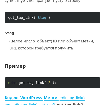
существует, возвращает пустую строку.
get_tag_link
(
$tag
)
$tag
(
целое число
|
объект
) ID или объект метки,
URL которой требуется получить.
Пример
echo
 get_tag_link
(
2
)
;
Кодекс WordPress:
Метки:
edit_tag_link()
,
get_edit_tag_link()
,
get_tag()
,
get_tag_link()
,