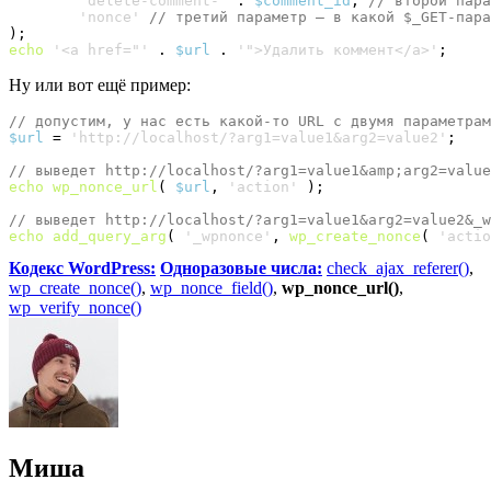
'delete-comment-'
 . 
$comment_id
, 
// второй пара
'nonce'
// третий параметр – в какой $_GET-пара
)
echo
'<a href="'
 . 
$url
 . 
'">Удалить коммент</a>'
;
Ну или вот ещё пример:
// допустим, у нас есть какой-то URL с двумя параметрам
$url
 = 
'http://localhost/?arg1=value1&arg2=value2'
;

// выведет http://localhost/?arg1=value1&amp;arg2=value
echo
wp_nonce_url
(
$url
, 
'action'
)
;

// выведет http://localhost/?arg1=value1&arg2=value2&_w
echo
add_query_arg
(
'_wpnonce'
, 
wp_create_nonce
(
'actio
Кодекс WordPress:
Одноразовые числа:
check_ajax_referer()
,
wp_create_nonce()
,
wp_nonce_field()
,
wp_nonce_url()
,
wp_verify_nonce()
Миша