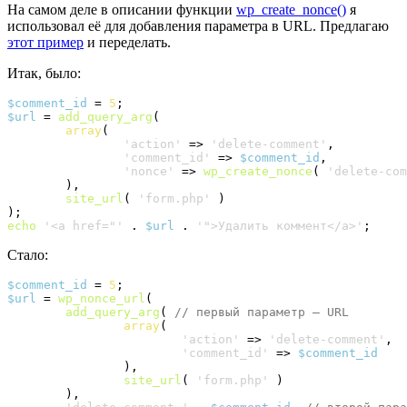
На самом деле в описании функции
wp_create_nonce()
я
использовал её для добавления параметра в URL. Предлагаю
этот пример
и переделать.
Итак, было:
$comment_id
 = 
5
$url
 = 
add_query_arg
(
array
(
'action'
 => 
'delete-comment'
,

'comment_id'
 => 
$comment_id
,

'nonce'
 => 
wp_create_nonce
(
'delete-com
)
,

site_url
(
'form.php'
)
)
echo
'<a href="'
 . 
$url
 . 
'">Удалить коммент</a>'
;
Стало:
$comment_id
 = 
5
$url
 = 
wp_nonce_url
(
add_query_arg
(
// первый параметр – URL
array
(
'action'
 => 
'delete-comment'
,

'comment_id'
 => 
$comment_id
)
,

site_url
(
'form.php'
)
)
,
