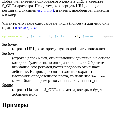
Добавляет значение одноразового ключа в URL в качестве
$_GET-параметра. Перед тем, как вернуть URL, очищает
результат функцией
esc_html()
, а значит, преобразует символы
в
.
&
&amp;
Читайте, что такое одноразовые числа (nonces) и для чего они
нужны
в этом уроке
.
wp_nonce_url
(
$actionurl
, 
$action
 = -
1
, 
$name
 = 
'_wpnon
$actionurl
(строка) URL, к которому нужно добавить нонс-ключ.
$action
(строка|целое) Ключ, описывающий действие, на основе
которого будет создано одноразовое число. Обратите
внимание, что рекомендуется подробно описывать
действие. Например, если вы хотите сохранить
настройки определённого поста, то значение
$action
может быть например
.
'save-post-' . $post_id
$name
(строка) Название $_GET-параметра, которым будет
добавлен нонс.
Примеры