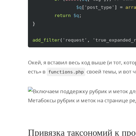
$q
[
'post_type'
]
 = 
arr
return
$q
}
add_filter
(
'request'
, 
'true_expanded_
Окей, я вставил весь код выше (и тот, кото
есть» в
своей темы, и вот 
functions.php
Метабоксы рубрик и меток на странице ред
Привязка таксономий к пр