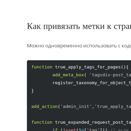
Как привязать метки к стр
Можно одновременно использовать с кодо
function
 true_apply_tags_for_pages
(
)
{
add_meta_box
(
'tagsdiv-post_t
	register_taxonomy_for_object_
}
add_action
(
'admin_init'
,
'true_apply_t
function
 true_expanded_request_post_t
if
(
isset
(
$q
[
'tag'
]
)
)
// если