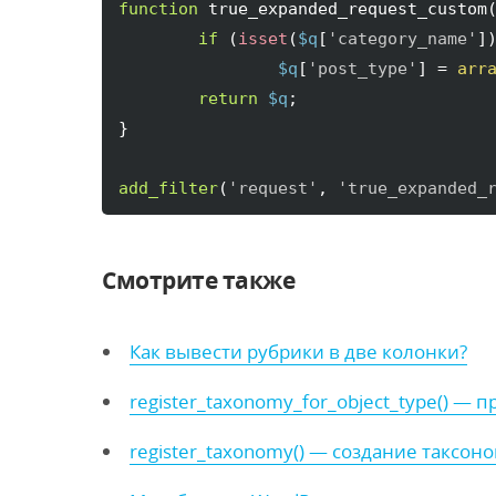
function
 true_expanded_request_custom
if
(
isset
(
$q
[
'category_name'
]
$q
[
'post_type'
]
 = 
arr
return
$q
}
add_filter
(
'request'
, 
'true_expanded_
Смотрите также
Как вывести рубрики в две колонки?
register_taxonomy_for_object_type() —
register_taxonomy() — создание таксон