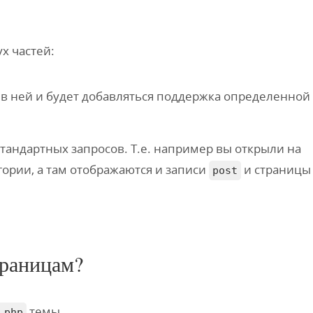
х частей:
 в ней и будет добавляться поддержка определенной
стандартных запросов. Т.е. например вы открыли на
гории, а там отображаются и записи
и страницы
post
траницам?
темы.
.php