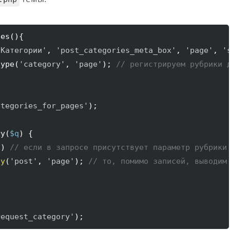
ges
(
)
{
'Категории'
, 
'post_categories_meta_box'
, 
'page'
, 
'
type
(
'category'
, 
'page'
)
; 
// регистрируем рубрики 
ategories_for_pages'
)
;

ry
(
$q
)
{
)
)
// если в запросе присутствует параметр рубрики
ay
(
'post'
, 
'page'
)
; 
// то, помимо записей, выводим
request_category'
)
;