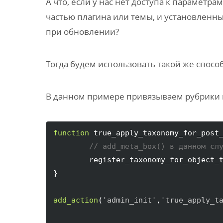
А что, если у нас нет доступа к параметр
частью плагина или темы, и установленн
при обновлении?
Тогда будем использовать такой же способ
В данном примере привязываем рубрики 
function
 true_apply_taxonomy_for_post
// add_meta_box() в данном сл
	register_taxonomy_for_object_
}
add_action
(
'admin_init'
,
'true_apply_t