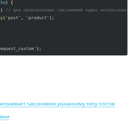
(
$q
)
{
)
)
// для произвольных таксономий нужно использова
ay
(
'post'
, 
'product'
)
;

request_custom'
)
;
 присваивает таксономию указанному типу постов
омии