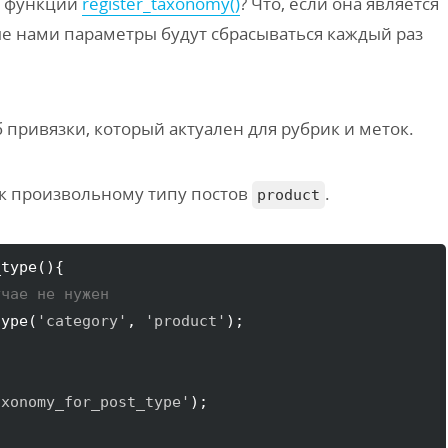
ам функции
register_taxonomy()
? Что, если она является
ые нами параметры будут сбрасываться каждый раз
 привязки, который актуален для рубрик и меток.
к произвольному типу постов
.
product
_type
(
)
{
учае не нужен
type
(
'category'
, 
'product'
)
axonomy_for_post_type'
)
;  
