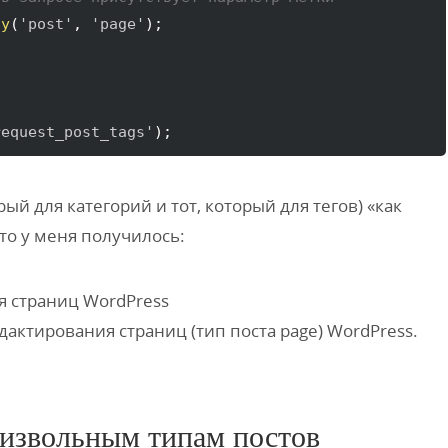
ay
(
'post'
, 
'page'
)
;

request_post_tags'
)
;
рый для категорий и тот, который для тегов) «как
что у меня получилось:
актирования страниц (тип поста page) WordPress.
оизвольным типам постов