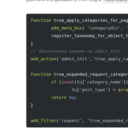
function
 true_apply_categories_for_pa
add_meta_box
(
'categorydiv'
, 
	register_taxonomy_for_object_
}
// обязательно вешаем на admin_init
add_action
(
'admin_init'
,
'true_apply_c
function
 true_expanded_request_catego
if
(
isset
(
$q
[
'category_name'
]
$q
[
'post_type'
]
 = 
arr
return
$q
}
add_filter
(
'request'
, 
'true_expanded_