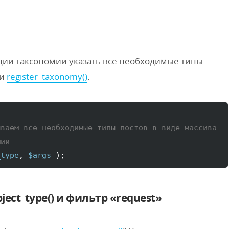
ации таксономии указать все необходимые типы
ии
register_taxonomy()
.
и
ываем все необходимые типы постов в виде массива
мии
_type
, 
$args
)
;
bject_type() и фильтр «request»