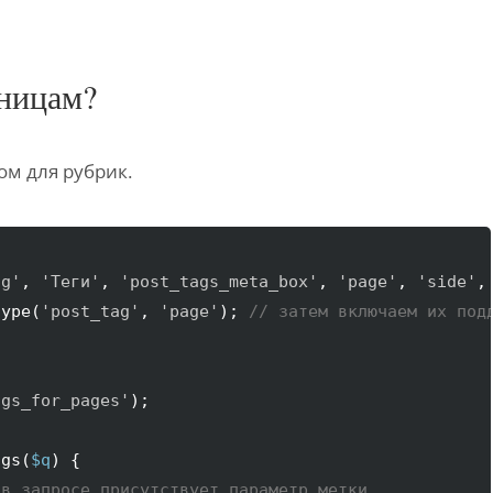
аницам?
м для рубрик.
ag'
, 
'Теги'
, 
'post_tags_meta_box'
, 
'page'
, 
'side'
,
type
(
'post_tag'
, 
'page'
)
; 
// затем включаем их под
ags_for_pages'
)
;

ags
(
$q
)
{
 в запросе присутствует параметр метки