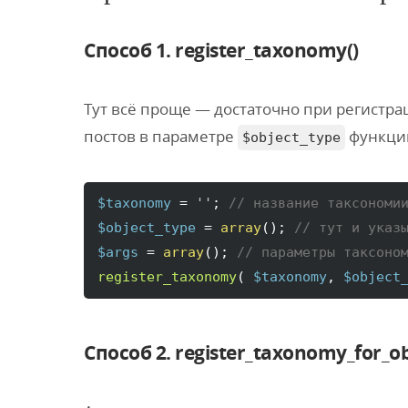
Способ 1. register_taxonomy()
Тут всё проще — достаточно при регистр
постов в параметре
функц
$object_type
$taxonomy
 = 
''
; 
// название таксономи
$object_type
 = 
array
(
)
; 
// тут и указ
$args
 = 
array
(
)
; 
// параметры таксоно
register_taxonomy
(
$taxonomy
, 
$object
Способ 2. register_taxonomy_for_o