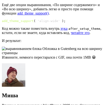
Ещё две опции выравнивания, «По ширине содержимого» и
«Во всю ширину», добавить легко и просто при помощи
функции
add_theme_support()
.
add_theme_support
(
'align-wide'
)
;
Код можно также поместить внутрь
хука
,
after_setup_theme
кстати, если не знаете, куда вставлять код,
читайте это
.
И результат:
Извините, немного перестарался с GIF, она почти 1MB 😁
Миша