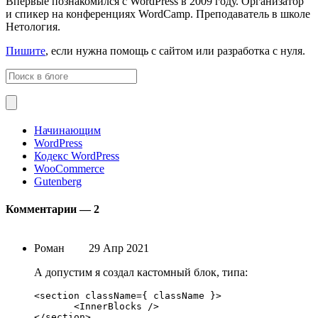
Впервые познакомился с WordPress в 2009 году. Организатор
и спикер на конференциях WordCamp. Преподаватель в школе
Нетология.
Пишите
, если нужна помощь с сайтом или разработка с нуля.
Начинающим
WordPress
Кодекс WordPress
WooCommerce
Gutenberg
Комментарии —
2
Роман
29 Апр 2021
А допустим я создал кастомный блок, типа:
<section className=
{
 className 
}
>

       <InnerBlocks />

</section>