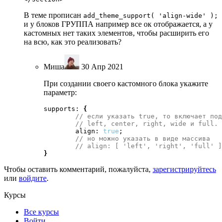
В теме прописан
add_theme_support( 'align-wide' );
и у блоков ГРУППА например все ок отображается, а у
кастомных нет таких элементов, чтобы расширить его
на всю, как это реализовать?
Миша
30 Апр 2021
При создании своего кастомного блока укажите
параметр:
supports: 
{
// если указать true, то включает под
// left, center, right, wide и full.
	align: 
true
;

// но можно указать в виде массива
// align: [ 'left', 'right', 'full' ]
}
Чтобы оставить комментарий, пожалуйста,
зарегистрируйтесь
или
войдите
.
Курсы
Все курсы
Войти