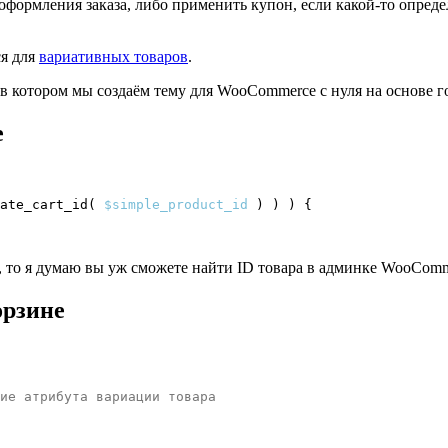
формления заказа, либо применить купон, если какой-то определ
ся для
вариативных товаров
.
 в котором мы создаём тему для WooCommerce с нуля на основе 
е
ate_cart_id
(
$simple_product_id
)
)
)
{
е, то я думаю вы уж сможете найти ID товара в админке WooCom
орзине
ие атрибута вариации товара