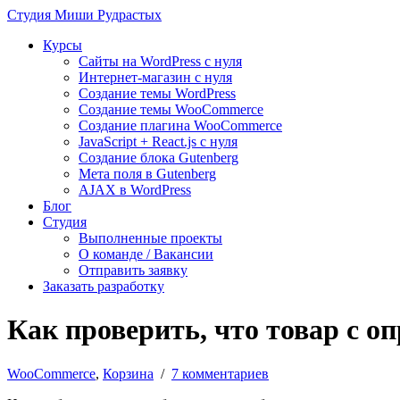
Студия
Миши Рудрастых
Курсы
Сайты на WordPress с нуля
Интернет-магазин с нуля
Создание темы WordPress
Создание темы WooCommerce
Создание плагина WooCommerce
JavaScript + React.js с нуля
Создание блока Gutenberg
Мета поля в Gutenberg
AJAX в WordPress
Блог
Студия
Выполненные проекты
О команде / Вакансии
Отправить заявку
Заказать разработку
Как проверить, что товар с о
WooCommerce
,
Корзина
/
7 комментариев