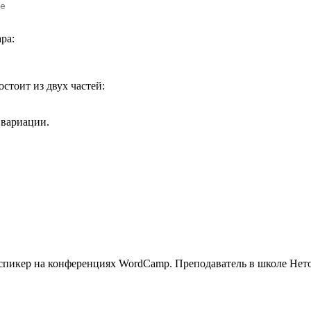
е
ара:
остоит из двух частей:
 вариации.
и спикер на конференциях WordCamp. Преподаватель в школе Нет