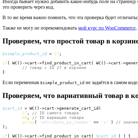
Иногда бывает нужно добавить какое-нибудь поле на страницу о
это проверить через код.
В то же время важно помнить, что эта проверка будет отличать
Также не могу не порекомендовать
мой курс по WooCommerce
,
Проверяем, что простой товар в корзин
$simple_product_id
 = 
27
;

if
(
 WC
(
)
->
cart
->
find_product_in_cart
(
 WC
(
)
->
cart
->
gener
// товар с ID 27 в корзине
}
Если переменная
не задаётся в самом код
$simple_product_id
Проверяем, что вариативный товар в к
$cart_id
 = WC
(
)
->
cart
->
generate_cart_id
(
27
, 
// ID самого товара
60
, 
// ID вариации товара
array
(
'attribute_pa_razmer'
 => 
's'
)
// значен
)
;

if
(
 WC
(
)
->
cart
->
find_product_in_cart
(
$cart_id
)
)
{