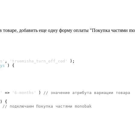
в товаре, добавить еще одну форму оплаты "Покупка частями m
s'
, 
'truemisha_turn_off_cod'
)
ys
)
{
'
 => 
'6-months'
)
// значение атрибута вариации товара
)
{
 
// подключаем Покупка частями monobak