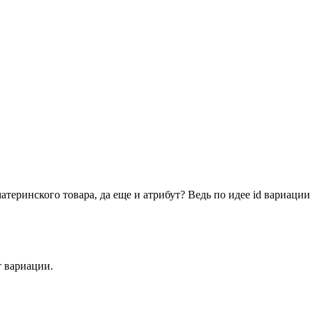
материнского товара, да еще и атрибут? Ведь по идее id вариац
т вариации.