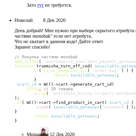
Зато
тут
не требуется.
Николай
8 Дек 2020
День добрый! Мне нужно при выборе скрытого атрибута 
частями monobak" если нет атрибута.
Что не хватает в данном коде! Дайте ответ
Заранее спасибо!
// Покупка частями monobak
add_filter
(
'woocommerce_available_payment_gateway
function
 truemisha_turn_off_cod
(
$available_gatewa
if
(
is_wc_endpoint_url
(
'order-pay'
)
)
{
return
$available_gateways
;

}
$cart_id
 = WC
(
)
->
cart
->
generate_cart_id
(
14754
, 
// ID товара
array
(
'attribute_buying-in-parts-monobank
)
;

if
(
 WC
(
)
->
cart
->
find_product_in_cart
(
$cart_id
)
isset
(
$available_gateways
[
'monobank'
]
)
;
}
return
$available_gateways
}
Миша
12 Дек 2020