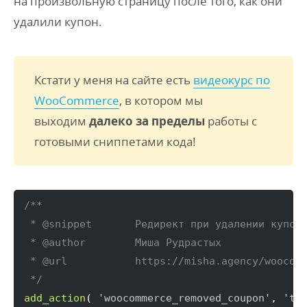
на произвольную страницу после того, как они
удалили купон.
Кстати у меня на сайте есть
видеокурс по
WooCommerce
, в котором мы
выходим
далеко за пределы
работы с
готовыми сниппетами кода!
/**

 * @snippet       Редирект при удалении купона
 * @author        Миша Рудрастых

 * @url           https://misha.agency/woocomm
 */
add_action
(
'woocommerce_removed_coupon'
, 
'tr