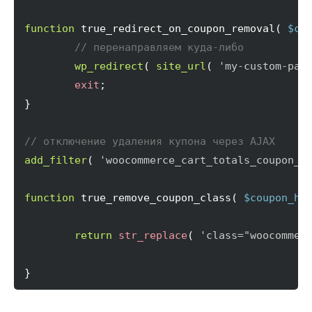
function
 true_redirect_on_coupon_removal
(
$co
// перенаправляем куда-либо
wp_redirect
(
site_url
(
'my-custom-pag
exit
}
// отключение удаления купона через AJAX
add_filter
(
'woocommerce_cart_totals_coupon_h
function
 true_remove_coupon_class
(
$coupon_ht
return
str_replace
(
'class="woocommer
}