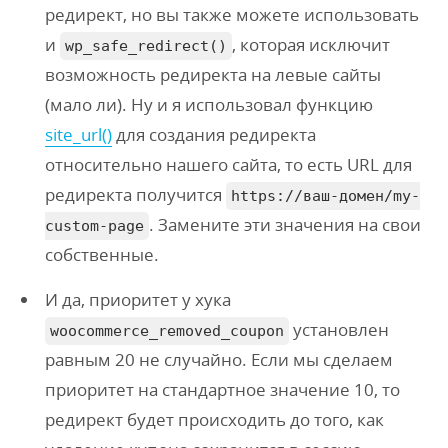
редирект, но вы также можете использовать
и
, которая исключит
wp_safe_redirect()
возможность редиректа на левые сайты
(мало ли). Ну и я использовал функцию
site_url()
для создания редиректа
относительно нашего сайта, то есть URL для
редиректа получится
https://ваш-домен/my-
. Замените эти значения на свои
custom-page
собственные.
И да, приоритет у хука
установлен
woocommerce_removed_coupon
равным 20 не случайно. Если мы сделаем
приоритет на стандартное значение 10, то
редирект будет происходить до того, как