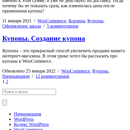
именно к этой сумме, и уже не действуют на доставку. Тогда
почему бы не показать сразу, как изменилась цена после
применения купона?
11 января 2021
/
WooCommerce
,
Корзина
,
Купоны
,
Оформление заказа
/
5 комментариев
Купоны. Создание купона
Купоны – это прекрасный способ увеличить продажи вашего
интернет-магазина. В этом уроке хотел бы рассказать про
купоны в WooCommerce.
Обновлено
25 января 2022
/
WooCommerce
,
Купоны
,
Начинающим
/
12 комментариев
1
2
Начинающим
WordPress
Кодекс WordPress
WooCommerce