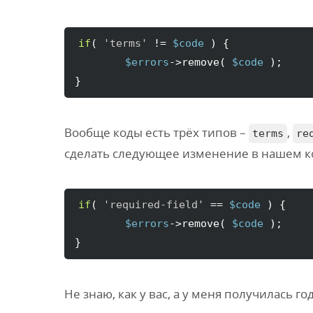
if
(
'terms'
 != 
$code
)
{
$errors
->
remove
(
$code
)
}
Вообще коды есть трёх типов –
,
terms
re
сделать следующее изменение в нашем к
if
(
'required-field'
 == 
$code
)
{
$errors
->
remove
(
$code
)
}
Не знаю, как у вас, а у меня получилась го