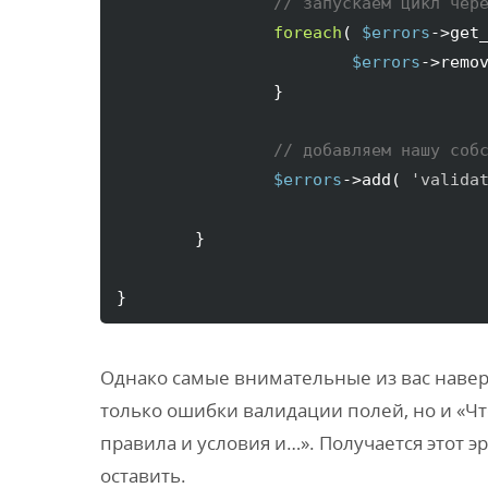
// запускаем цикл чер
foreach
(
$errors
->
get
$errors
->
remo
}
// добавляем нашу соб
$errors
->
add
(
'valida
}
}
Однако самые внимательные из вас наверн
только ошибки валидации полей, но и «Ч
правила и условия и…». Получается этот э
оставить.