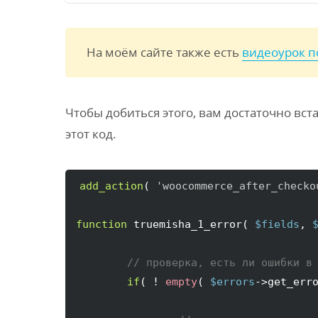
На моём сайте также есть
видеоурок п
Чтобы добиться этого, вам достаточно вст
этот код.
add_action
(
'woocommerce_after_checko
function
 truemisha_1_error
(
$fields
, 
// проверка, есть ли ошибки в
if
(
 ! 
empty
(
$errors
->
get_err