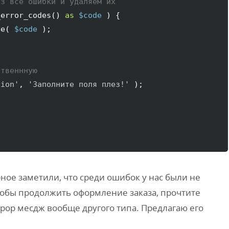
ез все ошибки и удаляем их
_error_codes
(
)
as
$code
)
{
ve
(
$code
)
;

ственнную
tion'
, 
'Заполните поля плез!'
)
;

ое заметили, что среди ошибок у нас были не
тобы продолжить оформление заказа, прочтите
ррор месдж вообще другого типа. Предлагаю его