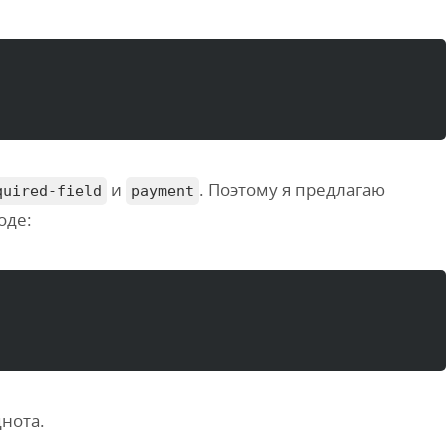
и
. Поэтому я предлагаю
quired-field
payment
оде:
днота.