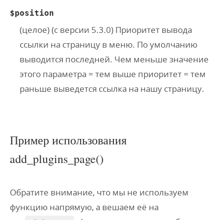
$position
(целое) (с версии 5.3.0) Приоритет вывода
ссылки на страницу в меню. По умолчанию
выводится последней. Чем меньше значение
этого параметра = тем выше приоритет = тем
раньше выведется ссылка на нашу страницу.
Пример использования
add_plugins_page()
Обратите внимание, что мы не используем
функцию напрямую, а вешаем её на