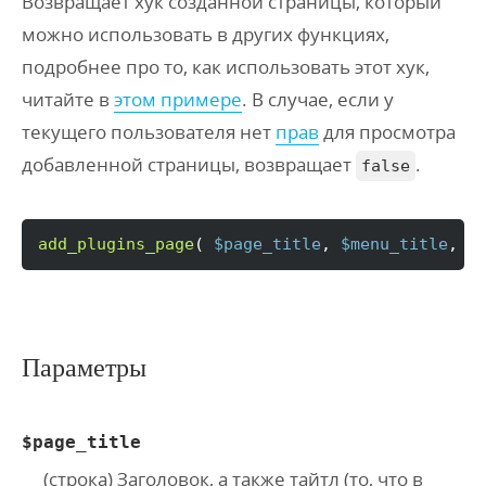
Возвращает хук созданной страницы, который
можно использовать в других функциях,
подробнее про то, как использовать этот хук,
читайте в
этом примере
. В случае, если у
текущего пользователя нет
прав
для просмотра
добавленной страницы, возвращает
.
false
add_plugins_page
(
$page_title
, 
$menu_title
, 
$
Параметры
$page_title
(строка) Заголовок, а также тайтл (то, что в