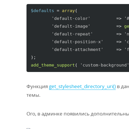
$defaults
 = 
array
(
'default-color'
          => 
'
'default-image'
          => 
g
'default-repeat'
         => 
'
'default-position-x'
     => 
'
'default-attachment'
	 => 
'
)
add_theme_support
(
'custom-background
Функция
get_stylesheet_directory_uri()
в да
темы.
Ого, в админке появились дополнительны