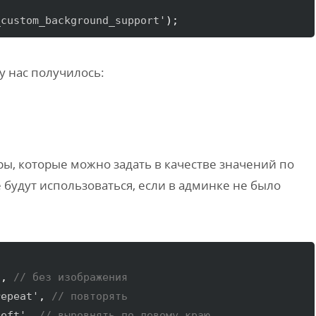
_custom_background_support'
)
;
у нас получилось:
ы, которые можно задать в качестве значений по
 будут использоваться, если в админке не было
'
, 
// без изображения
repeat'
, 
// повторять
left'
, 
// выровнять по левому краю