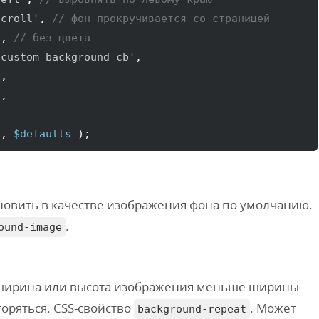
scroll'
, 
// фон прокручивается со страницей
'
, 
// без цвета
_custom_background_cb'
,

'
,

'
'
, 
$defaults
)
;
ановить в качестве изображения фона по умолчанию.
.
ound-image
и ширина или высота изображения меньше ширины
торяться. CSS-свойство
. Может
background-repeat