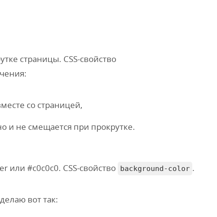
утке страницы. CSS-свойство
ачения:
месте со страницей,
 и не смещается при прокрутке.
er или #c0c0c0. CSS-свойство
.
background-color
делаю вот так: