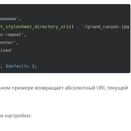
#eeeeee'
,

et_stylesheet_directory_uri
(
)
 . 
'/grand_canyon.jpg
no-repeat'
,

center'
,

fixed'
'
, 
$defaults
)
;
нном примере возвращает абсолютный URL текущей
е настройки: