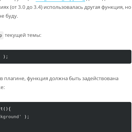
ях (от 3.0 до 3.4) использовалась другая функция, но
не буду.
текущей темы:
p
'
)
;
 в плагине, функция должна быть задействована
е:
rt
(
)
{
ckground'
)