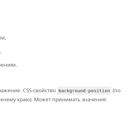
ли,
,
лениях.
ражение. CSS-свойство
(по
background-position
рхнему краю). Может принимать значения: