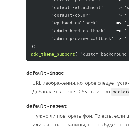
'default-attachment'
     => 
'
'default-color'
          => 
'
'wp-head-callback'
       => 
'
'admin-head-callback'
    => 
'
'admin-preview-callback'
 => 
'
)
add_theme_support
(
'custom-background
default-image
URL изображения, которое следует уст
Добавляется через CSS-свойство
backgr
default-repeat
Нужно ли повторять фон. То есть, есл
или высоты страницы, то оно будет пов