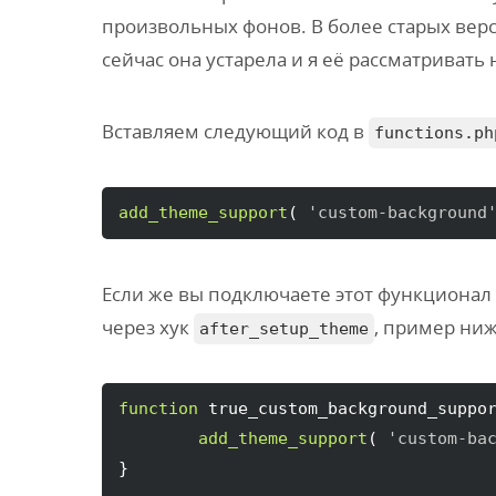
произвольных фонов. В более старых верси
сейчас она устарела и я её рассматривать 
Вставляем следующий код в
functions.ph
add_theme_support
(
'custom-background
Если же вы подключаете этот функционал
через хук
, пример ниж
after_setup_theme
function
 true_custom_background_suppo
add_theme_support
(
'custom-ba
}