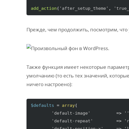
add_action
(
'after_setup_theme'
, 
'true
Прежде, чем продолжить, посмотрим, что 
Также функция имеет некоторые параметр
умолчанию (то есть тех значений, которые
ничего настроено):
$defaults
 = 
array
(
'default-image'
          => 
'
'default-repeat'
         => 
'
'default-position-x'
     => 
'