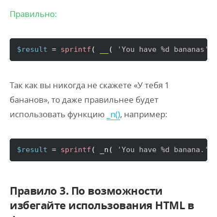
Правильно:
$result
 = 
sprintf
(
__
(
'You have %d bananas'
,
Так как вы никогда не скажете «У тебя 1
бананов», то даже правильнее будет
использовать функцию
_n()
, например:
$result
 = 
sprintf
(
 _n
(
'You have %d banana.'
,
Правило 3. По возможности
избегайте использования HTML в