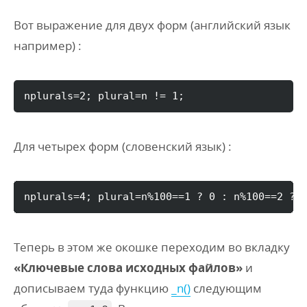
Вот выражение для двух форм (английский язык
например) :
nplurals
=
2
;
 plural
=
n !
=
1
;
Для четырех форм (словенский язык) :
nplurals
=
4
;
 plural
=
n%100
==
1
 ? 
0
:
 n%100
==
2
 ? 
Теперь в этом же окошке переходим во вкладку
«Ключевые слова исходных файлов»
и
дописываем туда функцию
_n()
следующим