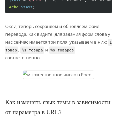
$text
 = 
sprintf
(
 _n
(
'1 product'
, 
'%s product
echo
$text
;
Окей, теперь сохраняем и обновляем файл
перевода. Как видите, для задания форм слова у
нас сейчас имеется три поля, указываем в них:
1
,
и
товар
%s товара
%s товаров
соответственно.
Как изменять язык темы в зависимости
от параметра в URL?