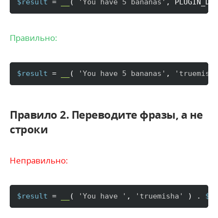
$result
 = 
__
(
'You have 5 bananas'
, PLUGIN_DO
Правильно:
$result
 = 
__
(
'You have 5 bananas'
, 
'truemish
Правило 2. Переводите фразы, а не
строки
Неправильно:
$result
 = 
__
(
'You have '
, 
'truemisha'
)
 . 
$n