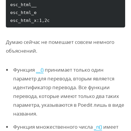
esc_html__

esc_html_e

esc_html_x
:
1
,
2c
Думаю сейчас не помешает совсем немного
объяснений.
Функция
__()
принимает только один
параметр для перевода, вторым является
идентификатор перевода. Все функции
перевода, которые имеют только два таких
параметра, указываются в Poedit лишь в виде
названия.
Функция множественного числа
_n()
имеет