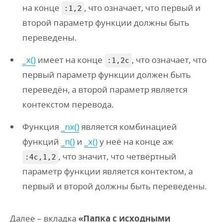
на конце
, что означает, что первый и
:1,2
второй параметр функции должны быть
переведены.
_x()
имеет на конце
, что означает, что
:1,2c
первый параметр функции должен быть
переведён, а второй параметр является
контекстом перевода.
Функция
_nx()
является комбинацией
функций
_n()
и
_x()
у неё на конце аж
, что значит, что четвёртный
:4c,1,2
параметр функции является контектом, а
первый и второй должны быть переведены.
Далее – вкладка
«Папка с исходными