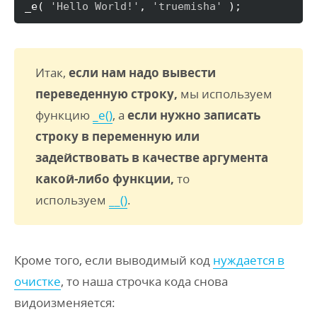
_e
(
'Hello World!'
, 
'truemisha'
)
;
Итак,
если нам надо вывести
переведенную строку,
мы используем
функцию
_e()
, а
если нужно записать
строку в переменную или
задействовать в качестве аргумента
какой-либо функции,
то
используем
__()
.
Кроме того, если выводимый код
нуждается в
очистке
, то наша строчка кода снова
видоизменяется: