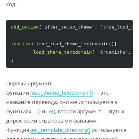
код:
add_action
(
'after_setup_theme'
, 
'true_load_th
function
 true_load_theme_textdomain
(
)
{
load_theme_textdomain
(
'truemisha'
, g
}
Первый аргумент
функции
load_theme_textdomain()
— это
название перевода, оно же используется в
функциях
__()
и
_e()
, второй аргумент — путь к
директории с языковыми файлами.
Функция
get_template_directory()
используется