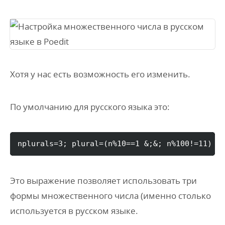
Хотя у нас есть возможность его изменить.
По умолчанию для русского языка это:
nplurals
=
3
;
 plural
=
(
n%10
==
1
 &
;
&
;
 n%100!
=
11
)
 ?
Это выражение позволяет использовать три
формы множественного числа (именно столько
используется в русском языке.