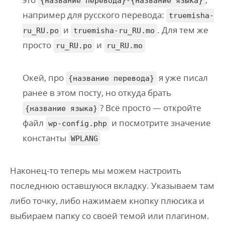
{название перевода}-{название языка}
например для русского перевода:
truemisha-
и
. Для тем же
ru_RU.po
truemisha-ru_RU.mo
просто
и
ru_RU.po
ru_RU.mo
Окей, про
я уже писал
{название перевода}
ранее в этом посту, но откуда брать
? Всё просто — откройте
{название языка}
файл
и посмотрите значение
wp-config.php
константы
WPLANG
Наконец-то теперь мы можем настроить
последнюю оставшуюся вкладку. Указываем там
либо точку, либо нажимаем кнопку плюсика и
выбираем папку со своей темой или плагином.