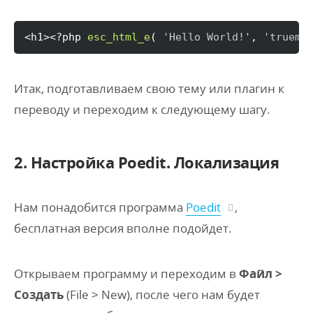
<h1><?php 
esc_html_e
(
'Hello World!'
, 
'truemi
Итак, подготавливаем свою тему или плагин к
переводу и переходим к следующему шагу.
2. Настройка Poedit. Локализация
Нам понадобится программа
Poedit
,
бесплатная версия вполне подойдет.
Открываем программу и переходим в
Файл >
Создать
(File > New), после чего нам будет