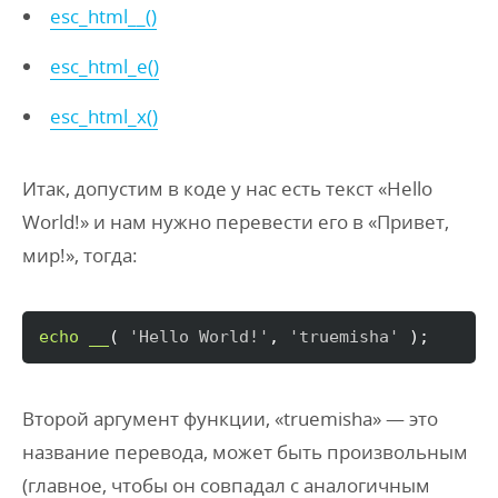
esc_html__()
esc_html_e()
esc_html_x()
Итак, допустим в коде у нас есть текст «Hello
World!» и нам нужно перевести его в «Привет,
мир!», тогда:
echo
__
(
'Hello World!'
, 
'truemisha'
)
;
Второй аргумент функции, «truemisha» — это
название перевода, может быть произвольным
(главное, чтобы он совпадал с аналогичным