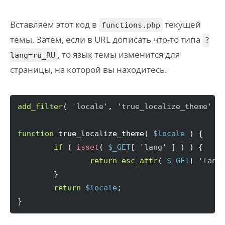
Вставляем этот код в
текущей
functions.php
темы. Затем, если в URL дописать что-то типа
?
, то язык темы изменится для
lang=ru_RU
страницы, на которой вы находитесь.
add_filter
(
'locale'
, 
'true_localize_theme'
)
;
function
 true_localize_theme
(
$locale
)
{
if
(
isset
(
$_GET
[
'lang'
]
)
)
{
return
esc_attr
(
$_GET
[
'lang
}
return
$locale
}