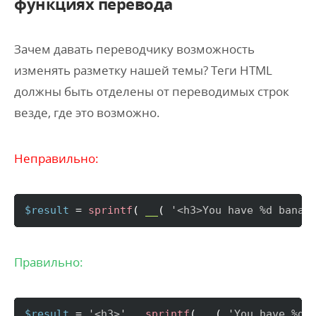
функциях перевода
Зачем давать переводчику возможность
изменять разметку нашей темы? Теги HTML
должны быть отделены от переводимых строк
везде, где это возможно.
Неправильно:
$result
 = 
sprintf
(
__
(
'<h3>You have %d banan
Правильно:
$result
 = 
'<h3>'
 . 
sprintf
(
__
(
'You have %d 