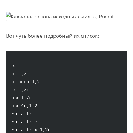
Вот чуть более подробный их список:
__

_e

_n
:
1
,
2
_n_noop
:
1
,
2
_x
:
1
,
2c

_ex
:
1
,
2c

_nx
:
4c
,
1
,
2
esc_attr__

esc_attr_e

esc_attr_x
:
1
,
2c
