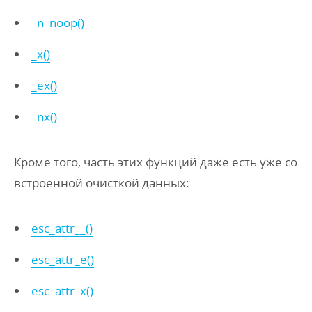
_n_noop()
_x()
_ex()
_nx()
Кроме того, часть этих функций даже есть уже со
встроенной очисткой данных:
esc_attr__()
esc_attr_e()
esc_attr_x()