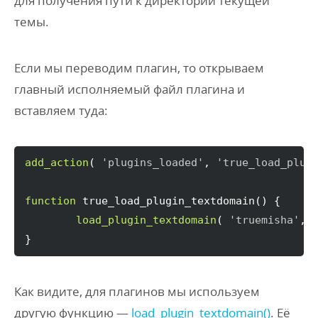
для получения пути к директории текущей
темы.
Если мы переводим плагин, то открываем
главный исполняемый файл плагина и
вставляем туда:
add_action
(
'plugins_loaded'
, 
'true_load_plug
function
 true_load_plugin_textdomain
(
)
{
load_plugin_textdomain
(
'truemisha'
, 
}
Как видите, для плагинов мы используем
другую функцию —
load_plugin_textdomain()
. Её