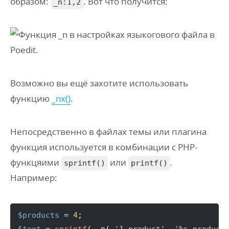
образом:
. Вот что получится:
_n:1,2
Возможно вы ещё захотите использовать
функцию
_nx()
.
Непосредственно в файлах темы или плагина
функция используется в комбинации с PHP-
функцяими
или
.
sprintf()
printf()
Например:
$products
 = 
4