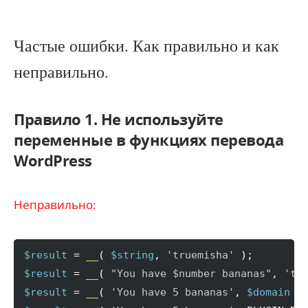
Частые ошибки. Как правильно и как
неправильно.
Правило 1. Не используйте
переменные в функциях перевода
WordPress
Неправильно:
$result
 = 
__
(
$string
, 
'truemisha'
)
$result
 = 
__
(
"You have 
$number
 bananas"
, 
'tr
$result
 = 
__
(
'You have 5 bananas'
, 
$domain
)