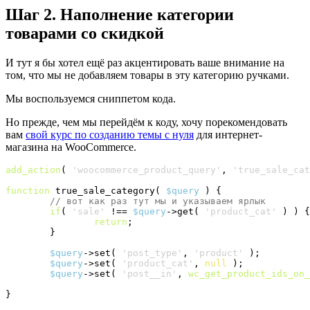
Шаг 2. Наполнение категории
товарами со скидкой
И тут я бы хотел ещё раз акцентировать ваше внимание на
том, что мы не добавляем товары в эту категорию ручками.
Мы воспользуемся сниппетом кода.
Но прежде, чем мы перейдём к коду, хочу порекомендовать
вам
свой курс по созданию темы с нуля
для интернет-
магазина на WooCommerce.
add_action
(
'woocommerce_product_query'
, 
'true_sale_cat
function
 true_sale_category
(
$query
)
{
// вот как раз тут мы и указываем ярлык
if
(
'sale'
 !== 
$query
->
get
(
'product_cat'
)
)
{
return
;

}
$query
->
set
(
'post_type'
, 
'product'
)
;

$query
->
set
(
'product_cat'
, 
null
)
;

$query
->
set
(
'post__in'
, 
wc_get_product_ids_on_
}