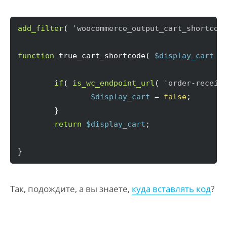
add_filter
(
'woocommerce_output_cart_shortcod
function
 true_cart_shortcode
(
$display_cart
)
if
(
is_wc_endpoint_url
(
'order-receiv
$display_cart
 = 
false
;

}
return
$display_cart
;

}
Так, подождите, а вы знаете,
куда вставлять код
?