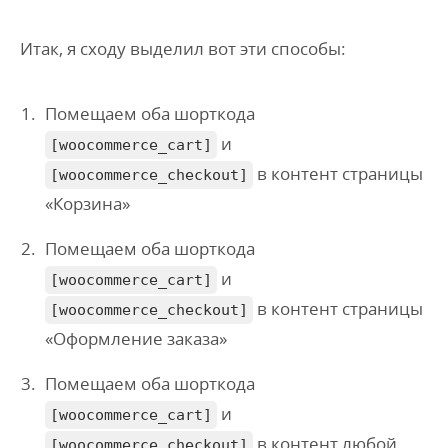
Итак, я сходу выделил вот эти способы:
Помещаем оба шорткода
и
[woocommerce_cart]
в контент страницы
[woocommerce_checkout]
«Корзина»
Помещаем оба шорткода
и
[woocommerce_cart]
в контент страницы
[woocommerce_checkout]
«Оформление заказа»
Помещаем оба шорткода
и
[woocommerce_cart]
в контент любой
[woocommerce_checkout]