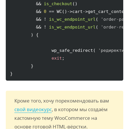
	  && 
is_checkout
(
)
	  && 
0
 == WC
(
)
->
cart
->
get_cart_conten
	  && ! 
is_wc_endpoint_url
(
'order-pay
	  && ! 
is_wc_endpoint_url
(
'order-rec
)
{
		wp_safe_redirect
(
'редиректим
exit
;

}
}
Кроме того, хочу порекомендовать вам
свой видеокурс
, в котором мы создаём
кастомную тему WooCommerce на
основе готовой HTML-вёрстки.