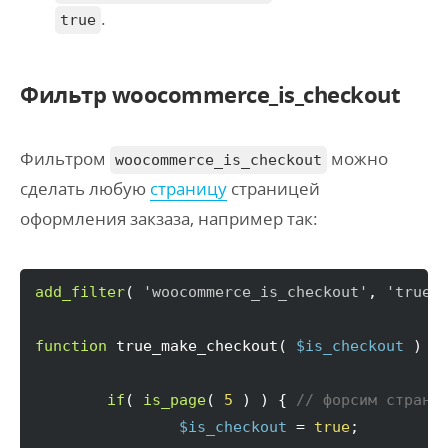
.
true
Фильтр woocommerce_is_checkout
Фильтром
можно
woocommerce_is_checkout
сделать любую
страницу
страницей
оформления закзаза, например так:
add_filter
(
'woocommerce_is_checkout'
, 
'true_
function
 true_make_checkout
(
$is_checkout
)
{
if
(
is_page
(
5
)
)
{
// форсим страни
$is_checkout
 = 
true
;
