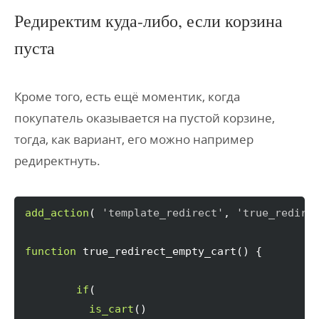
Редиректим куда-либо, если корзина
пуста
Кроме того, есть ещё моментик, когда
покупатель оказывается на пустой корзине,
тогда, как вариант, его можно например
редиректнуть.
add_action
(
'template_redirect'
, 
'true_redire
function
 true_redirect_empty_cart
(
)
{
if
(
is_cart
(
)