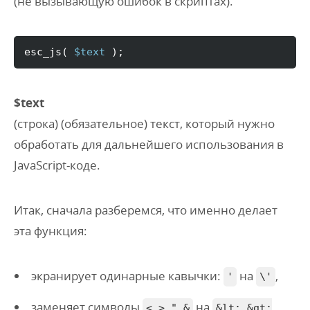
(не вызывающую ошибок в скриптах)
.
esc_js
(
$text
)
;
$text
(строка) (обязательное) текст, который нужно
обработать для дальнейшего использования в
JavaScript-коде.
Итак, сначала разберемся, что именно делает
эта функция:
экранирует одинарные кавычки:
на
,
'
\'
заменяет символы
на
< > " &
&lt; &gt;