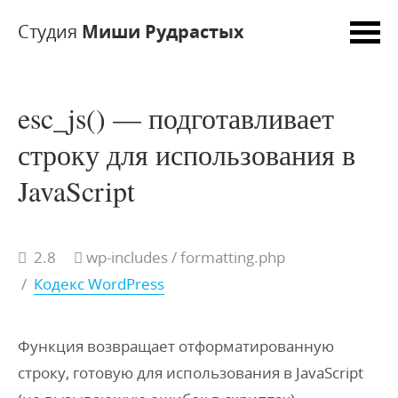
Студия
Миши Рудрастых
esc_js() — подготавливает
строку для использования в
JavaScript
2.8
wp-includes
/ formatting.php
/
Кодекс WordPress
Функция возвращает отформатированную
строку, готовую для использования в JavaScript