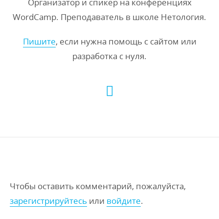
Организатор и спикер на конференциях
WordCamp. Преподаватель в школе Нетология.
Пишите
, если нужна помощь с сайтом или
разработка с нуля.
Чтобы оставить комментарий, пожалуйста,
зарегистрируйтесь
или
войдите
.