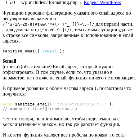
1.5.0
wp-includes
/ formatting.php
/
Кодекс WordPress
Функцию проводит фильтрацию указанного email адреса по
регулярному выражению
для первой части,
/[^a-zA-Z0-9!#$%&\'*+\/=?^_`{|}~\.-]/
а для домена по
, тем самым функция удаляет
/[^a-z0-9-]+/i
в строке все символы, запрещенные к использованию в email
адресах
.
sanitize_email
(
$email
)
;
$email
(строка) (обязательное) Email адрес, который нужно
отфильтровать. В том случае, если то, что указано в
параметре, не похоже на email, функция ничего не возвращает.
В примере добавим к обоим частям адреса
, посмотрим что
!
получится:
echo
 sanitize_email
(
'true!@truemisha.ru!'
)
// выведет: true!@truemisha.ru
Честно говоря, не припоминаю, чтобы видел емаилы с
восклицательным знаком, но так уж работает функция.
И кстати, функция удаляет все пробелы по краям, то есть: