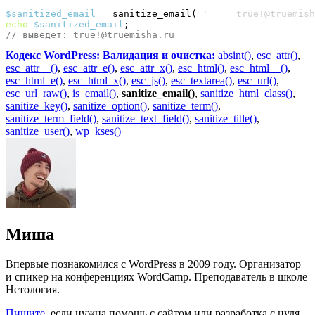
$sanitized_email
 = sanitize_email
(
'     true!@truemish
echo
$sanitized_email
// выведет: true!@truemisha.ru
Кодекс WordPress:
Валидация и очистка:
absint()
,
esc_attr()
,
esc_attr__()
,
esc_attr_e()
,
esc_attr_x()
,
esc_html()
,
esc_html__()
,
esc_html_e()
,
esc_html_x()
,
esc_js()
,
esc_textarea()
,
esc_url()
,
esc_url_raw()
,
is_email()
,
sanitize_email()
,
sanitize_html_class()
,
sanitize_key()
,
sanitize_option()
,
sanitize_term()
,
sanitize_term_field()
,
sanitize_text_field()
,
sanitize_title()
,
sanitize_user()
,
wp_kses()
Миша
Впервые познакомился с WordPress в 2009 году. Организатор
и спикер на конференциях WordCamp. Преподаватель в школе
Нетология.
Пишите
, если нужна помощь с сайтом или разработка с нуля.