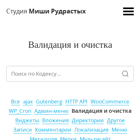
Студия
Миши Рудрастых
Валидация и очистка
Все
ajax
Gutenberg
HTTP API
WooCommerce
WP_Cron
Админ-меню
Валидация и очистка
Виджеты
Вложения
Директории
Другое
Записи
Комментарии
Локализация
Меню
Мета-поля
Метки
Мультисайт