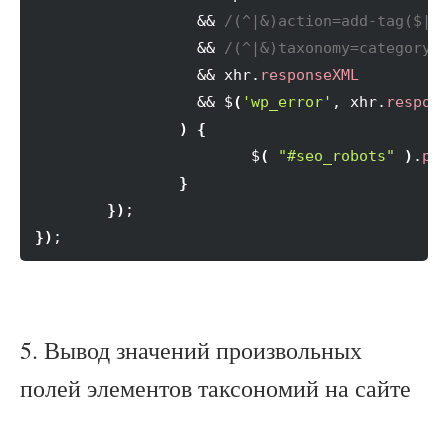
		  && 
/(^|&)action=add-tag($|&
		  && 
/(^|&)taxonomy=category(
		  && xhr.
responseXML
		  && $
(
'wp_error'
, xhr.
respon
)
{
			$
(
"#seo_robots"
)
.
pr
}
}
)
}
)
;
5. Вывод значений произвольных
полей элементов таксономий на сайте