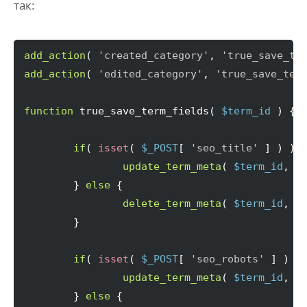
так:
add_action
(
'created_category'
, 
'true_save_te
add_action
(
'edited_category'
, 
'true_save_ter
function
 true_save_term_fields
(
$term_id
)
{
if
(
isset
(
$_POST
[
'seo_title'
]
)
)
update_term_meta
(
$term_id
, 
'
}
else
{
delete_term_meta
(
$term_id
, 
'
}
if
(
isset
(
$_POST
[
'seo_robots'
]
)
 &
update_term_meta
(
$term_id
, 
'
}
else
{