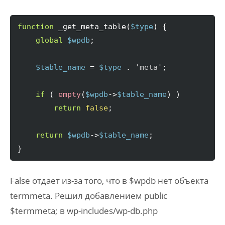
function
 _get_meta_table
(
$type
)
{
global
$wpdb
;

$table_name
 = 
$type
 . 
'meta'
;

if
(
empty
(
$wpdb
->
$table_name
)
)
return
false
;

return
$wpdb
->
$table_name
}
False отдает из-за того, что в $wpdb нет объекта
termmeta. Решил добавлением public
$termmeta; в wp-includes/wp-db.php