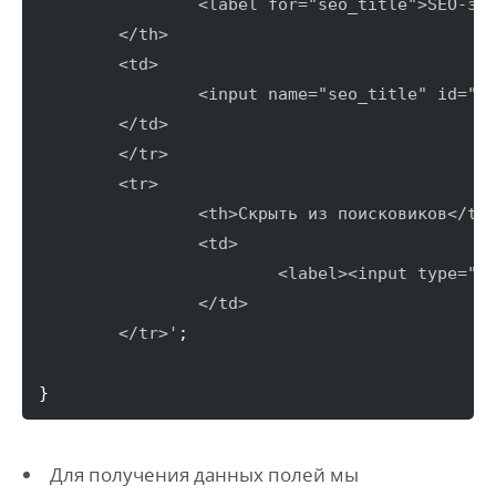
		<label for="seo_title">SEO-заголовок</label>

	</th>

	<td>

		<input name="seo_title" id="
	</td>

	</tr>

	<tr>

		<th>Скрыть из поисковиков</th>

		<td>

			<label><input type="
		</td>

	</tr>'
;

}
Для получения данных полей мы