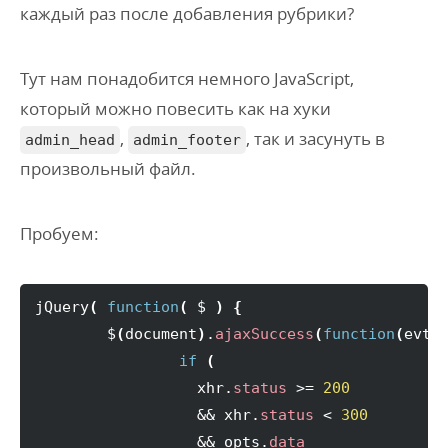
каждый раз после добавления рубрики?
Тут нам понадобится немного JavaScript,
который можно повесить как на хуки
,
, так и засунуть в
admin_head
admin_footer
произвольный файл.
Пробуем:
jQuery
(
function
(
 $ 
)
{
	$
(
document
)
.
ajaxSuccess
(
function
(
evt,
if
(
		  xhr.
status
 >= 
200
		  && xhr.
status
 < 
300
		  && opts.
data