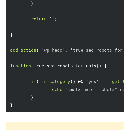
}
return
''
;

}
add_action
(
'wp_head'
, 
'true_seo_robots_for_c
function
 true_seo_robots_for_cats
(
)
{
if
(
is_category
(
)
 && 
'yes'
 === 
get_te
echo
'<meta name="robots" con
}
}