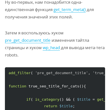
Ну во-первых, нам понадобится одна-
единственная функция
get_term_meta()
для
получения значений этих полей.
Затем я воспользуюсь хуком
pre_get_document_title
изменения тайтла
страницы и хуком
wp_head
для вывода мета-тега
robots.
add_filter
(
'pre_get_document_title'
, 
'true_s
function
 true_seo_title_for_cats
(
)
{
if
(
is_category
(
)
 && 
(
$title
 = 
get_t
return
$title
;
