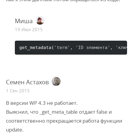
Миша
19 Июл 2015
get_metadata
(
'term'
, 
'ID элемента'
, 
'ключ'
Семен Астахов
1 Сен 2015
В версии WP 4.3 не работает.
Выяснил, что _get_meta_table отдает false и
соответственно прекращается работа функции
update.