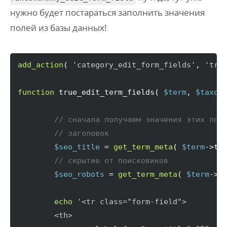
нужно будет постараться заполнить значения
полей из базы данных!
add_action
(
'category_edit_form_fields'
, 
'tru
function
 true_edit_term_fields
(
$term
, 
$taxon
// сначала получаем значения этих пол
// заголовок
$seo_title
 = 
get_term_meta
(
$term
->
te
// скрытие от поисковиков
$seo_robots
 = 
get_term_meta
(
$term
->
t
echo
'<tr class="form-field">

	<th>
