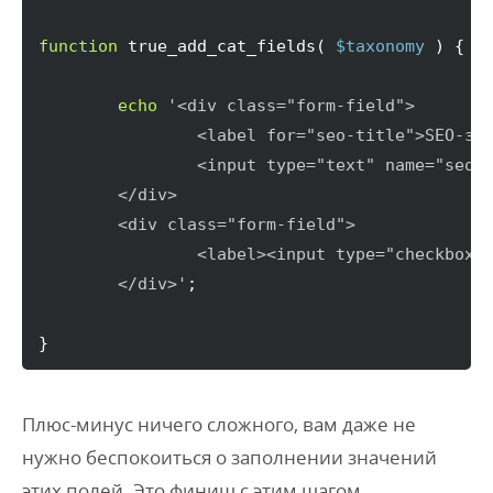
function
 true_add_cat_fields
(
$taxonomy
)
{
echo
'<div class="form-field">

		<label for="seo-title">SEO-заголовок</label>

		<input type="text" name="seo_title" id="seo_title" />

	</div>

	<div class="form-field">

		<label><input type="checkbox" name="seo_robots" /> Скрыть от поисковиков</label>

	</div>'
;

}
Плюс-минус ничего сложного, вам даже не
нужно беспокоиться о заполнении значений
этих полей. Это финиш с этим шагом.