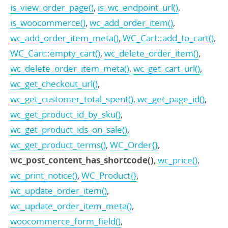
is_view_order_page()
,
is_wc_endpoint_url()
,
is_woocommerce()
,
wc_add_order_item()
,
wc_add_order_item_meta()
,
WC_Cart::add_to_cart()
,
WC_Cart::empty_cart()
,
wc_delete_order_item()
,
wc_delete_order_item_meta()
,
wc_get_cart_url()
,
wc_get_checkout_url()
,
wc_get_customer_total_spent()
,
wc_get_page_id()
,
wc_get_product_id_by_sku()
,
wc_get_product_ids_on_sale()
,
wc_get_product_terms()
,
WC_Order{}
,
wc_post_content_has_shortcode()
,
wc_price()
,
wc_print_notice()
,
WC_Product{}
,
wc_update_order_item()
,
wc_update_order_item_meta()
,
woocommerce_form_field()
,