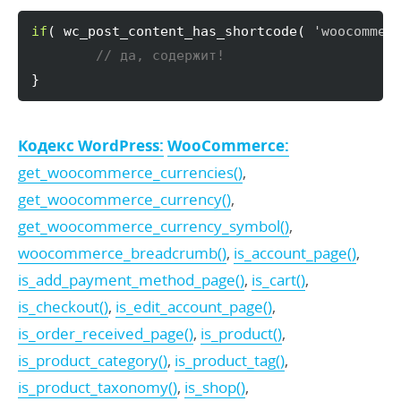
if
(
 wc_post_content_has_shortcode
(
'woocommer
// да, содержит!
}
Кодекс WordPress:
WooCommerce:
get_woocommerce_currencies()
,
get_woocommerce_currency()
,
get_woocommerce_currency_symbol()
,
woocommerce_breadcrumb()
,
is_account_page()
,
is_add_payment_method_page()
,
is_cart()
,
is_checkout()
,
is_edit_account_page()
,
is_order_received_page()
,
is_product()
,
is_product_category()
,
is_product_tag()
,
is_product_taxonomy()
,
is_shop()
,