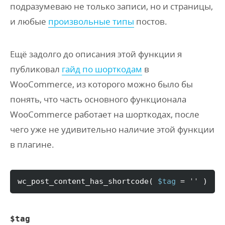
подразумеваю не только записи, но и страницы,
и любые
произвольные типы
постов.
Ещё задолго до описания этой функции я
публиковал
гайд по шорткодам
в
WooCommerce, из которого можно было бы
понять, что часть основного функционала
WooCommerce работает на шорткодах, после
чего уже не удивительно наличие этой функции
в плагине.
wc_post_content_has_shortcode
(
$tag
 = 
''
)
$tag