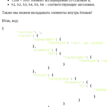
– этот элемент ассоциирован со ссылкой
,
link
a
,
,
,
,
,
– соответствующие заголовки.
h1
h2
h3
h4
h5
h6
Также мы можем вкладывать элементы внутрь блоков!
Итак, код:
{
"version"
: 
1
,

"styles"
: 
{
"typography"
: 
{
"fontSize"
: 
"var(--wp--preset--
}
,

"elements"
: 
{
"h2"
: 
{
"typography"
: 
{
"fontSize"
: 
"va
}
}
}
,

"blocks"
: 
{
"core/group"
: 
{
"elements"
: 
{
"h2"
: 
{
"typogr
}
}
}