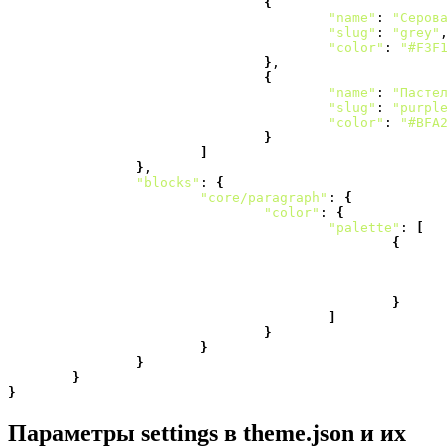
{
"name"
: 
"Серова
"slug"
: 
"grey"
,

"color"
: 
"#F3F1
}
,

{
"name"
: 
"Пастел
"slug"
: 
"purple
"color"
: 
"#BFA2
}
]
}
,

"blocks"
: 
{
"core/paragraph"
: 
{
"color"
: 
{
"palette"
: 
[
{
}
]
}
}
}
}
}
Параметры settings в theme.json и их