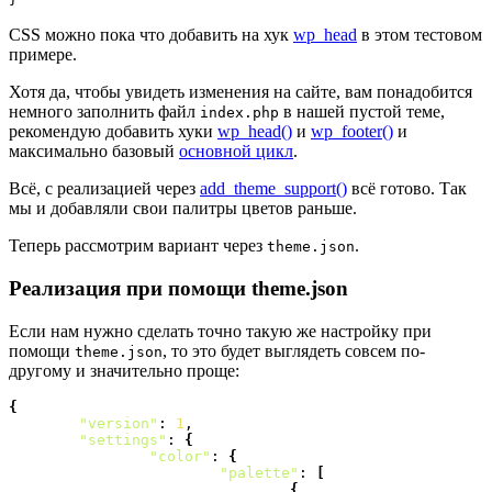
CSS можно пока что добавить на хук
wp_head
в этом тестовом
примере.
Хотя да, чтобы увидеть изменения на сайте, вам понадобится
немного заполнить файл
в нашей пустой теме,
index.php
рекомендую добавить хуки
wp_head()
и
wp_footer()
и
максимально базовый
основной цикл
.
Всё, с реализацией через
add_theme_support()
всё готово. Так
мы и добавляли свои палитры цветов раньше.
Теперь рассмотрим вариант через
.
theme.json
Реализация при помощи theme.json
Если нам нужно сделать точно такую же настройку при
помощи
, то это будет выглядеть совсем по-
theme.json
другому и значительно проще:
{
"version"
: 
1
,

"settings"
: 
{
"color"
: 
{
"palette"
: 
[
{