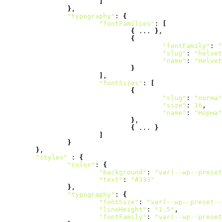
]
}
,

"typography"
: 
{
"fontFamilies"
: 
[
{
 ... 
}
,

{
"fontFamily"
: 
"
"slug"
: 
"helvet
"name"
: 
"Helvet
}
]
,

"fontSizes"
: 
[
{
"slug"
: 
"norma"
"size"
: 
16
,

"name"
: 
"Норма"
}
,

{
 ... 
}
]
}
}
,

"styles"
 : 
{
"color"
: 
{
"background"
: 
"var(--wp--preset
"text"
: 
"#333"
}
,

"typography"
: 
{
"fontSize"
: 
"var(--wp--preset--
"lineHeight"
: 
"1.5"
,

"fontFamily"
: 
"var(--wp--preset