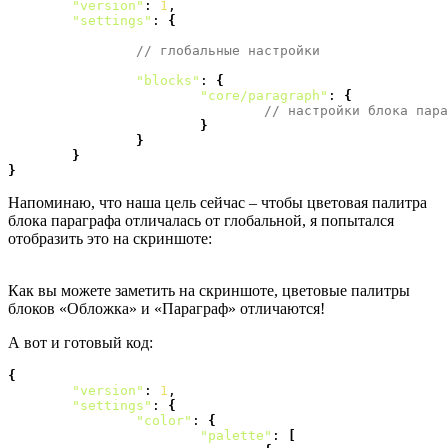
"version"
: 
1
,

"settings"
: 
{
// глобальные настройки
"blocks"
: 
{
"core/paragraph"
: 
{
// настройки блока пара
}
}
}
}
Напоминаю, что наша цель сейчас – чтобы цветовая палитра
блока параграфа отличалась от глобальной, я попытался
отобразить это на скриншоте:
Как вы можете заметить на скриншоте, цветовые палитры
блоков «Обложка» и «Параграф» отличаются!
А вот и готовый код:
{
"version"
: 
1
,

"settings"
: 
{
"color"
: 
{
"palette"
: 
[