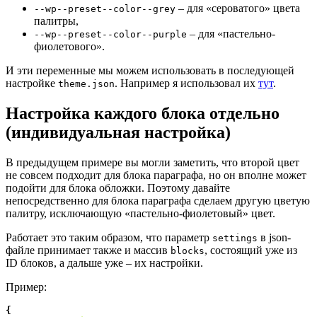
– для «сероватого» цвета
--wp--preset--color--grey
палитры,
– для «пастельно-
--wp--preset--color--purple
фиолетового».
И эти переменные мы можем использовать в последующей
настройке
. Например я использовал их
тут
.
theme.json
Настройка каждого блока отдельно
(индивидуальная настройка)
В предыдущем примере вы могли заметить, что второй цвет
не совсем подходит для блока параграфа, но он вполне может
подойти для блока обложки. Поэтому давайте
непосредственно для блока параграфа сделаем другую цветую
палитру, исключающую «пастельно-фиолетовый» цвет.
Работает это таким образом, что параметр
в json-
settings
файле принимает также и массив
, состоящий уже из
blocks
ID блоков, а дальше уже – их настройки.
Пример:
{