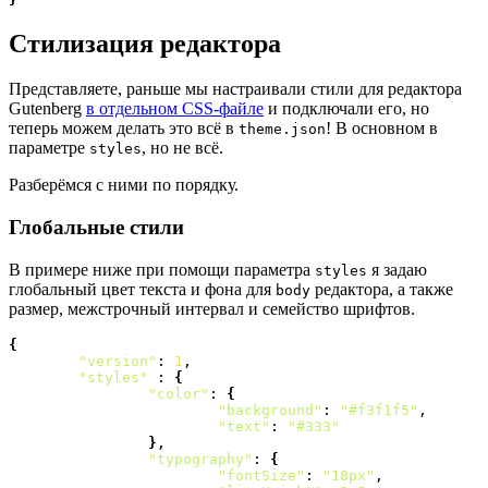
Стилизация редактора
Представляете, раньше мы настраивали стили для редактора
Gutenberg
в отдельном CSS-файле
и подключали его, но
теперь можем делать это всё в
! В основном в
theme.json
параметре
, но не всё.
styles
Разберёмся с ними по порядку.
Глобальные стили
В примере ниже при помощи параметра
я задаю
styles
глобальный цвет текста и фона для
редактора, а также
body
размер, межстрочный интервал и семейство шрифтов.
{
"version"
: 
1
,

"styles"
 : 
{
"color"
: 
{
"background"
: 
"#f3f1f5"
,

"text"
: 
"#333"
}
,

"typography"
: 
{
"fontSize"
: 
"18px"
,
