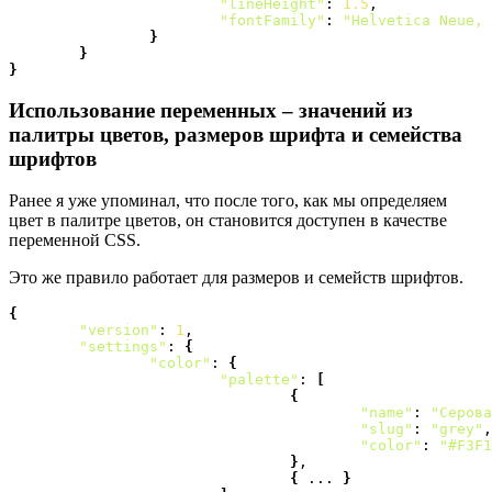
"lineHeight"
: 
1.5
,

"fontFamily"
: 
"Helvetica Neue, 
}
}
}
Использование переменных – значений из
палитры цветов, размеров шрифта и семейства
шрифтов
Ранее я уже упоминал, что после того, как мы определяем
цвет в палитре цветов, он становится доступен в качестве
переменной CSS.
Это же правило работает для размеров и семейств шрифтов.
{
"version"
: 
1
,

"settings"
: 
{
"color"
: 
{
"palette"
: 
[
{
"name"
: 
"Серова
"slug"
: 
"grey"
,

"color"
: 
"#F3F1
}
,

{
 ... 
}