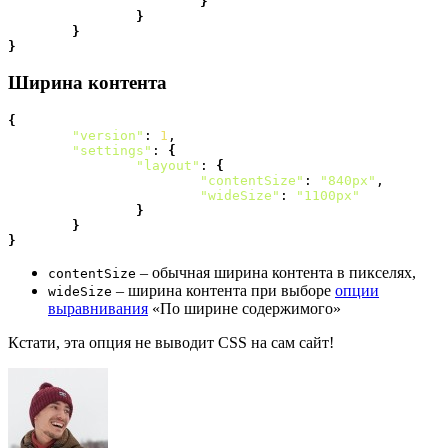
}
}
}
}
Ширина контента
{
"version"
: 
1
,

"settings"
: 
{
"layout"
: 
{
"contentSize"
: 
"840px"
,

"wideSize"
: 
"1100px"
}
}
}
– обычная ширина контента в пикселях,
contentSize
– ширина контента при выборе
опции
wideSize
выравнивания
«По ширине содержимого»
Кстати, эта опция не выводит CSS на сам сайт!