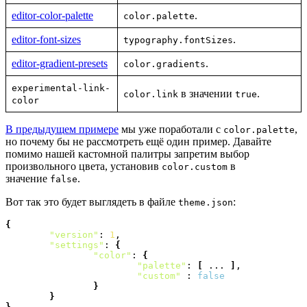
editor-color-palette
.
color.palette
editor-font-sizes
.
typography.fontSizes
editor-gradient-presets
.
color.gradients
experimental-link-
в значении
.
color.link
true
color
В предыдущем примере
мы уже поработали с
,
color.palette
но почему бы не рассмотреть ещё один пример. Давайте
помимо нашей кастомной палитры запретим выбор
произвольного цвета, установив
в
color.custom
значение
.
false
Вот так это будет выглядеть в файле
:
theme.json
{
"version"
: 
1
,

"settings"
: 
{
"color"
: 
{
"palette"
: 
[
 ... 
]
,

"custom"
 : 
false
}
}
}