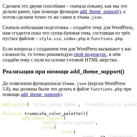
Сделаем это двумя способами – сначала покажу, как мы это
делали ранее, при помощи функции
add_theme_support()
, а
потом сделаем точно то же самое в
.
theme.json
Сначала небольшая подготовка – создайте тему для WordPress,
нам сгодится пока что супер-базовая тема, состоящая из трёх
пустых файлов –
,
и
.
style.css
index.php
functions.php
Если вопросы с созданием тем для WordPress вызывают у вас
сложности, то точно рекомендую
свой видеокурс
, в нём
создаём тему с нуля на основе готовой HTML-вёрстки.
Реализация при помощи add_theme_support()
До появления функционала
(версия WordPress
theme.json
5.8), мы должны были это делать в файле
при
functions.php
помощи
add_theme_support()
.
add_action
(
'after_setup_theme'
, 
'truemisha_color_palet
function
 truemisha_color_palette
(
)
{
add_theme_support
(
'editor-color-palette'
, 

array
(
array
(
'name'
  => 
'Сероватый'
,
