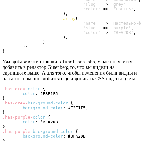
'slug'
  => 
'grey'
,

'color'
	=> 
'#F3F1F5'
,

)
,

array
(
'name'
  => 
'Пастельно-ф
'slug'
  => 
'purple'
,

'color'
 => 
'#BFA2DB'
,

)
,

)
)
}
Уже добавив эти строчки в
, у нас получится
functions.php
добавить в редактор Gutenberg то, что вы видели на
скриншоте выше. А для того, чтобы изменения были видны и
на сайте, нам понадобится ещё и дописать CSS под эти цвета.
.has-grey-
color
{
color
:
#F3F1F5
;
}
.has-grey-
background-color
{
background-color
:
#F3F1F5
;
}
.has-purple-
color
{
color
:
#BFA2DB
;
}
.has-purple-
background-color
{
background-color
:
#BFA2DB
;
}