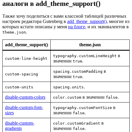
аналоги в add_theme_support()
Также хочу поделиться с вами классной таблицей различных
настроек редактора Gutenberg в
add_theme_support()
, многие из
которых кстати описаны у меня
на блоге
, и их эквивалентов в
.
theme.json
add_theme_support()
theme.json
в
typography.customLineHeight
custom-line-height
значении
.
true
в
spacing.customPadding
custom-spacing
значении
.
true
.
custom-units
spacing.units
disable-custom-colors
в значении
.
color.custom
false
disable-custom-font-
в
typography.customFontSize
sizes
значении
.
false
disable-custom-
в
color.customGradient
gradients
значении
.
false