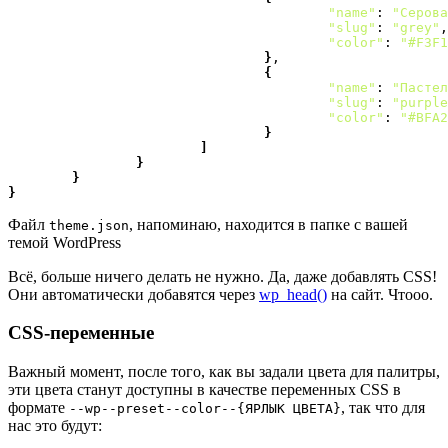
"name"
: 
"Серова
"slug"
: 
"grey"
,

"color"
: 
"#F3F1
}
,

{
"name"
: 
"Пастел
"slug"
: 
"purple
"color"
: 
"#BFA2
}
]
}
}
}
Файл
, напоминаю, находится в папке с вашей
theme.json
темой WordPress
Всё, больше ничего делать не нужно. Да, даже добавлять CSS!
Они автоматически добавятся через
wp_head()
на сайт. Чтооо.
CSS-переменные
Важный момент, после того, как вы задали цвета для палитры,
эти цвета станут доступны в качестве переменных CSS в
формате
, так что для
--wp--preset--color--{ЯРЛЫК ЦВЕТА}
нас это будут: