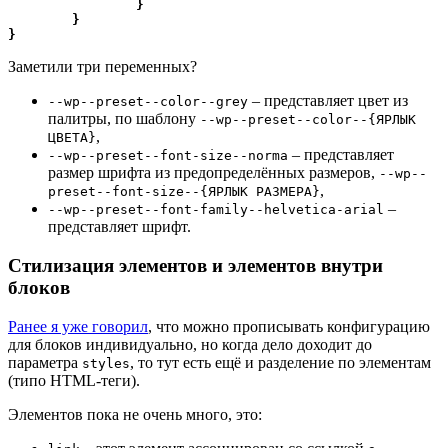
}
}
}
Заметили три переменных?
– представляет цвет из
--wp--preset--color--grey
палитры, по шаблону
--wp--preset--color--{ЯРЛЫК
,
ЦВЕТА}
– представляет
--wp--preset--font-size--norma
размер шрифта из предопределённых размеров,
--wp--
,
preset--font-size--{ЯРЛЫК РАЗМЕРА}
–
--wp--preset--font-family--helvetica-arial
представляет шрифт.
Стилизация элементов и элементов внутри
блоков
Ранее я уже говорил
, что можно прописывать конфигурацию
для блоков индивидуально, но когда дело доходит до
параметра
, то тут есть ещё и разделение по элементам
styles
(типо HTML-теги).
Элементов пока не очень много, это: